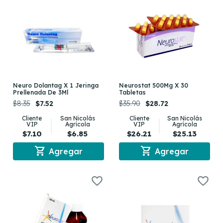
Neuro Dolantag X 1 Jeringa
Neurostat 500Mg X 30
Prellenada De 3Ml
Tabletas
$8.35
$7.52
$35.90
$28.72
Cliente
San Nicolás
Cliente
San Nicolás
VIP
Agrícola
VIP
Agrícola
$7.10
$6.85
$26.21
$25.13
shopping_cart
shopping_cart
Agregar
Agregar