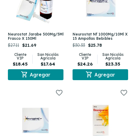
Neurostat Jarabe 500Mg/5Ml
Neurostat Nf 1000Mg/10Ml X
Frasco X 150Ml
15 Ampollas Bebibles
$27.11
$21.69
$30.33
$25.78
Cliente
San Nicolás
Cliente
San Nicolás
VIP
Agrícola
VIP
Agrícola
$18.45
$17.64
$24.26
$23.35
shopping_cart
shopping_cart
Agregar
Agregar