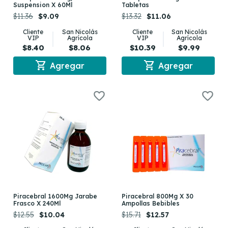
Suspension X 60Ml
Tabletas
$11.36
$9.09
$13.32
$11.06
Cliente
San Nicolás
Cliente
San Nicolás
VIP
Agrícola
VIP
Agrícola
$8.40
$8.06
$10.39
$9.99
shopping_cart
shopping_cart
Agregar
Agregar
Piracebral 1600Mg Jarabe
Piracebral 800Mg X 30
Frasco X 240Ml
Ampollas Bebibles
$12.55
$10.04
$15.71
$12.57