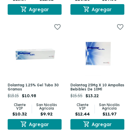
shopping_cart
shopping_cart
Agregar
Agregar
Dolantag 1.25% Gel Tubo 30
Dolantag 25Mg X 10 Ampollas
Gramos
Bebibles De 10Ml
$13.15
$10.98
$15.55
$13.22
Cliente
San Nicolás
Cliente
San Nicolás
VIP
Agrícola
VIP
Agrícola
$10.32
$9.92
$12.44
$11.97
shopping_cart
shopping_cart
Agregar
Agregar