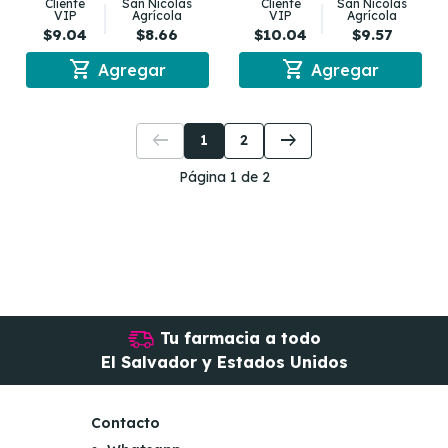
Cliente
San Nicolás
Cliente
San Nicolás
VIP
Agrícola
VIP
Agrícola
$9.04
$8.66
$10.04
$9.57
shopping_cart
shopping_cart
Agregar
Agregar
arrow_left_alt
arrow_right_alt
1
2
Página 1 de 2
Tu farmacia a todo
El Salvador y Estados Unidos
Contacto