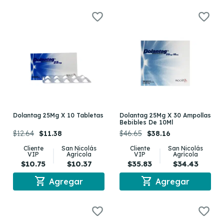
Dolantag 25Mg X 10 Tabletas
Dolantag 25Mg X 30 Ampollas
Bebibles De 10Ml
$12.64
$11.38
$46.65
$38.16
Cliente
San Nicolás
Cliente
San Nicolás
VIP
Agrícola
VIP
Agrícola
$10.75
$10.37
$35.83
$34.43
shopping_cart
shopping_cart
Agregar
Agregar