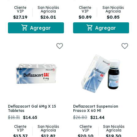
Cliente
San Nicolás
Cliente
San Nicolás
VIP
Agrícola
VIP
Agrícola
$27.19
$26.01
$0.89
$0.85
shopping_cart
shopping_cart
Agregar
Agregar
Deflazacort Gal 6Mg X 15
Deflazacort Suspension
Tabletas
Frasco X 60 Ml
$18.31
$14.65
$26.80
$21.44
Cliente
San Nicolás
Cliente
San Nicolás
VIP
Agrícola
VIP
Agrícola
$13.37
$12.82
$20.10
$19.30