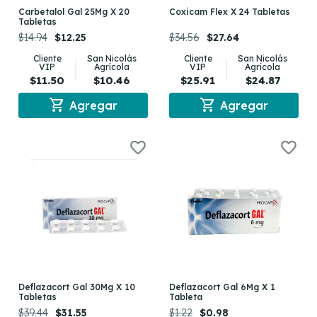
Carbetalol Gal 25Mg X 20
Coxicam Flex X 24 Tabletas
Tabletas
$14.94
$12.25
$34.56
$27.64
Cliente
San Nicolás
Cliente
San Nicolás
VIP
Agrícola
VIP
Agrícola
$11.50
$10.46
$25.91
$24.87
shopping_cart
shopping_cart
Agregar
Agregar
Deflazacort Gal 30Mg X 10
Deflazacort Gal 6Mg X 1
Tabletas
Tableta
$39.44
$31.55
$1.22
$0.98