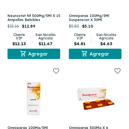
Neurostat Nf 500Mg/5Ml X 15
Omniparax 100Mg/5Ml
Ampollas Bebibles
Suspension X 30Ml
$15.16
$12.89
$5.85
$5.10
Cliente
San Nicolás
Cliente
San Nicolás
VIP
Agrícola
VIP
Agrícola
$12.13
$11.67
$4.81
$4.63
shopping_cart
shopping_cart
Agregar
Agregar
Omniparax 100Mg/5Ml
Omniparax 500Mg X 6