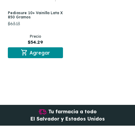
Pediasure 10+ Vainilla Lata X
850 Gramos
$63.13
Precio
$54.29
shopping_cart
Agregar
Tu farmacia a todo
El Salvador y Estados Unidos