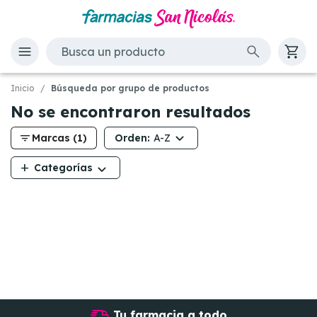
Inicio
Búsqueda por grupo de productos
No se encontraron resultados
filter_list
Orden:
Marcas (1)
A-Z
add
Categorías
Tu farmacia a todo