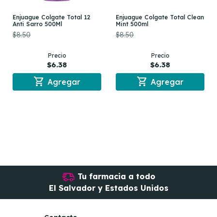
Enjuague Colgate Total 12
Enjuague Colgate Total Clean
Anti Sarro 500Ml
Mint 500ml
$8.50
$8.50
Precio
Precio
$6.38
$6.38
shopping_cart
shopping_cart
Agregar
Agregar
Tu farmacia a todo
El Salvador y Estados Unidos