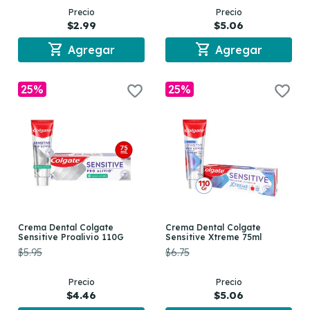
Precio
Precio
$2.99
$5.06
shopping_cart
shopping_cart
Agregar
Agregar
25%
25%
Crema Dental Colgate
Crema Dental Colgate
Sensitive Proalivio 110G
Sensitive Xtreme 75ml
$5.95
$6.75
Precio
Precio
$4.46
$5.06