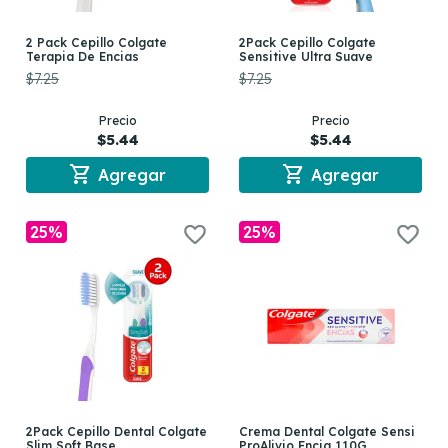
2 Pack Cepillo Colgate
2Pack Cepillo Colgate
Terapia De Encias
Sensitive Ultra Suave
$7.25
$7.25
Precio
Precio
$5.44
$5.44
shopping_cart
shopping_cart
Agregar
Agregar
25%
25%
2Pack Cepillo Dental Colgate
Crema Dental Colgate Sensi
Slim Soft Base
ProAlivio Encia 110G