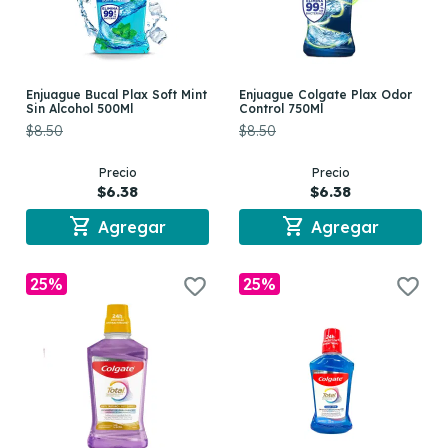
Enjuague Bucal Plax Soft Mint
Enjuague Colgate Plax Odor
Sin Alcohol 500Ml
Control 750Ml
$8.50
$8.50
Precio
Precio
$6.38
$6.38
shopping_cart
shopping_cart
Agregar
Agregar
25%
25%