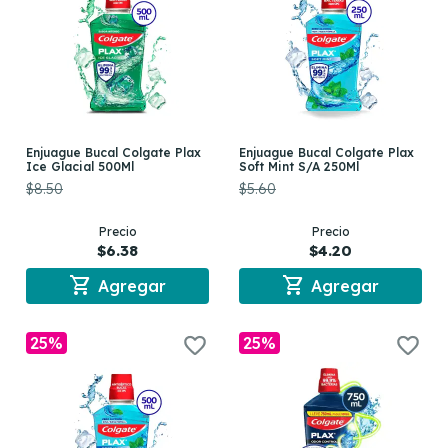
Enjuague Bucal Colgate Plax
Enjuague Bucal Colgate Plax
Ice Glacial 500Ml
Soft Mint S/A 250Ml
$8.50
$5.60
Precio
Precio
$6.38
$4.20
shopping_cart
shopping_cart
Agregar
Agregar
25%
25%