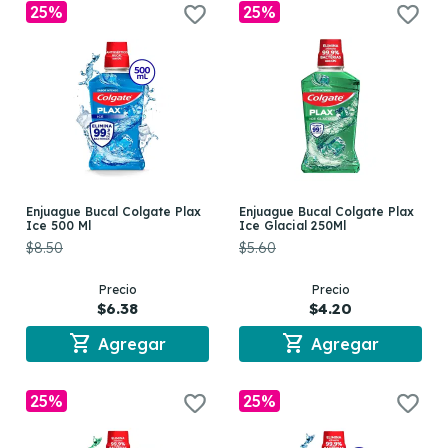
25%
25%
Enjuague Bucal Colgate Plax
Enjuague Bucal Colgate Plax
Ice 500 Ml
Ice Glacial 250Ml
$8.50
$5.60
Precio
Precio
$6.38
$4.20
shopping_cart
shopping_cart
Agregar
Agregar
25%
25%