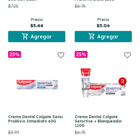
$7.25
$6.75
Precio
Precio
$5.44
$5.06
shopping_cart
shopping_cart
Agregar
Agregar
25%
25%
Crema Dental Colgate Sensi
Crema Dental Colgate
ProAlivio Inmediato 60G
Sensitive + Blanqueador
110G
$3.99
$6.75