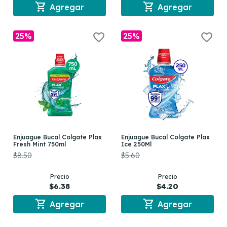
shopping_cart
shopping_cart
Agregar
Agregar
25%
25%
Enjuague Bucal Colgate Plax
Enjuague Bucal Colgate Plax
Fresh Mint 750ml
Ice 250Ml
$8.50
$5.60
Precio
Precio
$6.38
$4.20
shopping_cart
shopping_cart
Agregar
Agregar