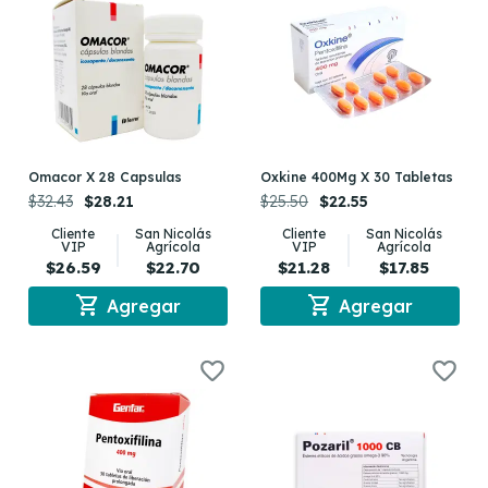
Omacor X 28 Capsulas
Oxkine 400Mg X 30 Tabletas
$32.43
$28.21
$25.50
$22.55
Cliente
San Nicolás
Cliente
San Nicolás
VIP
Agrícola
VIP
Agrícola
$26.59
$22.70
$21.28
$17.85
shopping_cart
shopping_cart
Agregar
Agregar