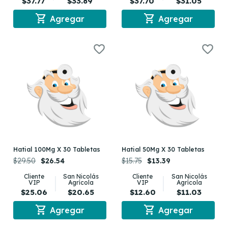
$37.77
$33.89
$37.70
$31.05
shopping_cart
shopping_cart
Agregar
Agregar
Hatial 100Mg X 30 Tabletas
Hatial 50Mg X 30 Tabletas
$29.50
$26.54
$15.75
$13.39
Cliente
San Nicolás
Cliente
San Nicolás
VIP
Agrícola
VIP
Agrícola
$25.06
$20.65
$12.60
$11.03
shopping_cart
shopping_cart
Agregar
Agregar