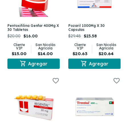
Pentoxifilina Genfar 400Mg X
Pozaril 1000Mg X 30
30 Tabletas
Capsulas
$20.00
$16.00
$29.48
$23.58
Cliente
San Nicolás
Cliente
San Nicolás
VIP
Agrícola
VIP
Agrícola
$15.00
$14.00
$20.63
$20.64
shopping_cart
shopping_cart
Agregar
Agregar