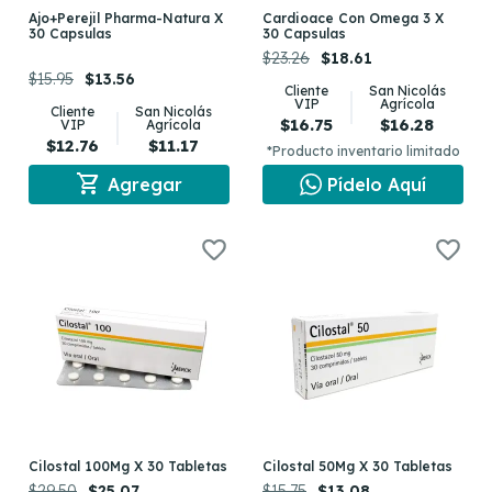
Ajo+Perejil Pharma-Natura X
Cardioace Con Omega 3 X
30 Capsulas
30 Capsulas
$23.26
$18.61
$15.95
$13.56
Cliente
San Nicolás
VIP
Agrícola
Cliente
San Nicolás
$16.75
$16.28
VIP
Agrícola
$12.76
$11.17
*Producto inventario limitado
shopping_cart
Agregar
Pídelo Aquí
Cilostal 100Mg X 30 Tabletas
Cilostal 50Mg X 30 Tabletas
$29.50
$25.07
$15.75
$13.08