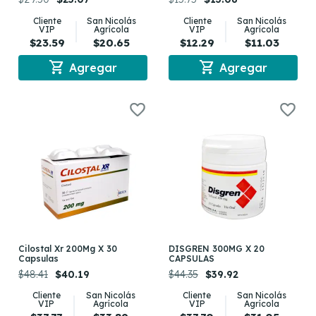
Cliente
San Nicolás
Cliente
San Nicolás
VIP
Agrícola
VIP
Agrícola
$23.59
$20.65
$12.29
$11.03
shopping_cart
shopping_cart
Agregar
Agregar
Cilostal Xr 200Mg X 30
DISGREN 300MG X 20
Capsulas
CAPSULAS
$48.41
$40.19
$44.35
$39.92
Cliente
San Nicolás
Cliente
San Nicolás
VIP
Agrícola
VIP
Agrícola