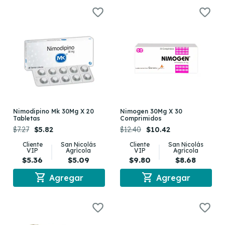
Nimodipino Mk 30Mg X 20
Nimogen 30Mg X 30
Tabletas
Comprimidos
$7.27
$5.82
$12.40
$10.42
Cliente
San Nicolás
Cliente
San Nicolás
VIP
Agrícola
VIP
Agrícola
$5.36
$5.09
$9.80
$8.68
shopping_cart
shopping_cart
Agregar
Agregar