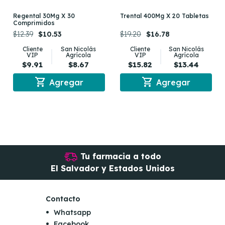
Regental 30Mg X 30
Trental 400Mg X 20 Tabletas
Comprimidos
$12.39
$10.53
$19.20
$16.78
Cliente
San Nicolás
Cliente
San Nicolás
VIP
Agrícola
VIP
Agrícola
$9.91
$8.67
$15.82
$13.44
shopping_cart
shopping_cart
Agregar
Agregar
Tu farmacia a todo
El Salvador y Estados Unidos
Contacto
Whatsapp
Facebook