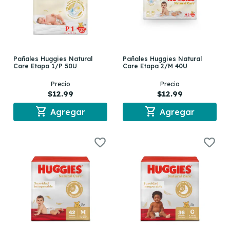
Pañales Huggies Natural
Pañales Huggies Natural
Care Etapa 1/P 50U
Care Etapa 2/M 40U
Precio
Precio
$12.99
$12.99
shopping_cart
shopping_cart
Agregar
Agregar