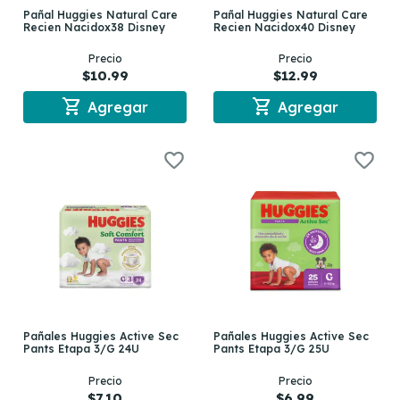
Pañal Huggies Natural Care
Pañal Huggies Natural Care
Recien Nacidox38 Disney
Recien Nacidox40 Disney
Precio
Precio
$10.99
$12.99
shopping_cart
shopping_cart
Agregar
Agregar
Pañales Huggies Active Sec
Pañales Huggies Active Sec
Pants Etapa 3/G 24U
Pants Etapa 3/G 25U
Precio
Precio
$7.10
$6.99