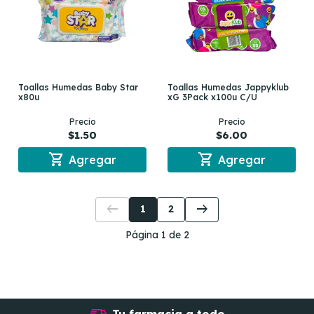
Toallas Humedas Baby Star
Toallas Humedas Jappyklub
x80u
xG 3Pack x100u C/U
Precio
Precio
$1.50
$6.00
shopping_cart
shopping_cart
Agregar
Agregar
arrow_left_alt
arrow_right_alt
1
2
Página 1 de 2