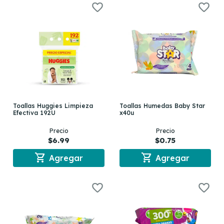
Toallas Huggies Limpieza
Toallas Humedas Baby Star
Efectiva 192U
x40u
Precio
Precio
$6.99
$0.75
shopping_cart
shopping_cart
Agregar
Agregar