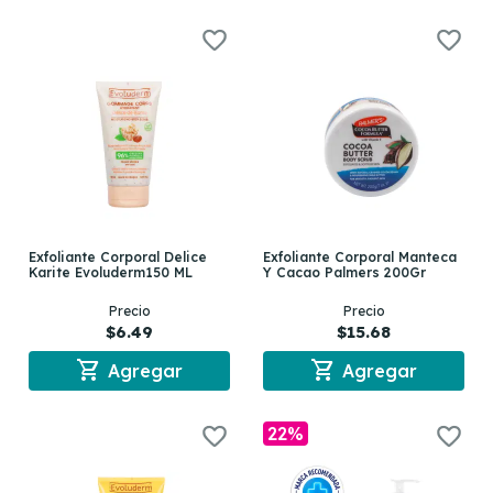
Exfoliante Corporal Delice
Exfoliante Corporal Manteca
Karite Evoluderm150 ML
Y Cacao Palmers 200Gr
Precio
Precio
$6.49
$15.68
shopping_cart
shopping_cart
Agregar
Agregar
22%