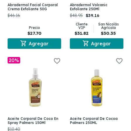
Abradermol Facial Corporal
Abradermol Volcanic
Crema Exfoliante 50G
Exfoliante 250Ml
$46.16
$48.95
$39.16
Cliente
San Nicolás
Precio
VIP
Agrícola
$27.70
$31.82
$30.35
shopping_cart
shopping_cart
Agregar
Agregar
20%
Aceite Corporal De Coco En
Aceite Corporal De Cocoa
Spray Palmers 150Ml
Palmers 250ML
$10.40