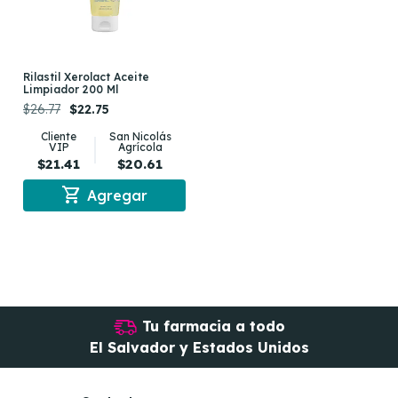
Rilastil Xerolact Aceite
Limpiador 200 Ml
$26.77
$22.75
Cliente
San Nicolás
VIP
Agrícola
$21.41
$20.61
shopping_cart
Agregar
Tu farmacia a todo
El Salvador y Estados Unidos