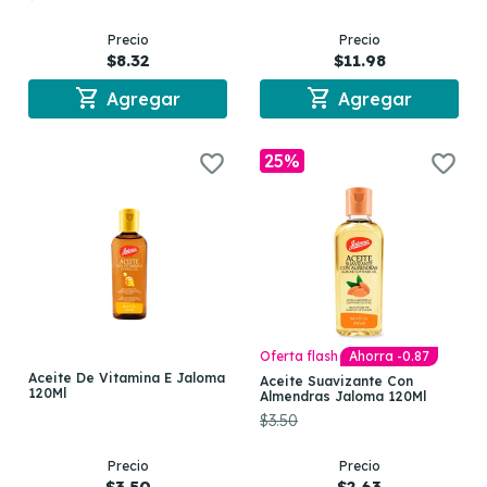
Precio
Precio
$8.32
$11.98
shopping_cart
shopping_cart
Agregar
Agregar
25%
Oferta flash
Ahorra -0.87
Aceite De Vitamina E Jaloma
Aceite Suavizante Con
120Ml
Almendras Jaloma 120Ml
$3.50
Precio
Precio
$3.50
$2.63