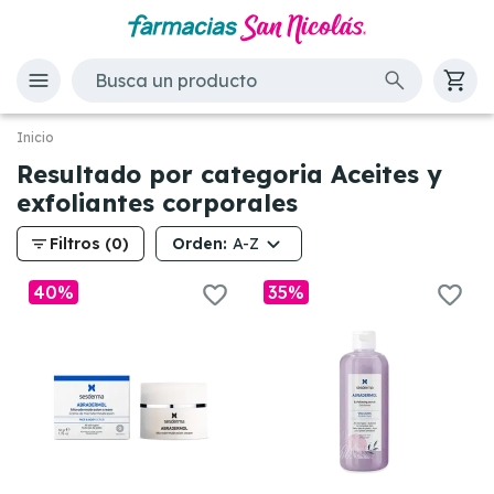
Inicio
Resultado por categoria Aceites y
exfoliantes corporales
filter_list
Orden:
Filtros (0)
A-Z
40%
35%