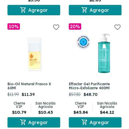
shopping_cart
shopping_cart
Agregar
Agregar
10%
20%
Bio-Oil Natural Frasco X
Effaclar Gel Purificante
60Ml
Micro-Exfoliante 400Ml
$11.99
$11.39
$57.30
$48.70
Cliente
San Nicolás
Cliente
San Nicolás
VIP
Agrícola
VIP
Agrícola
$10.79
$10.43
$45.84
$44.12
shopping_cart
shopping_cart
Agregar
Agregar