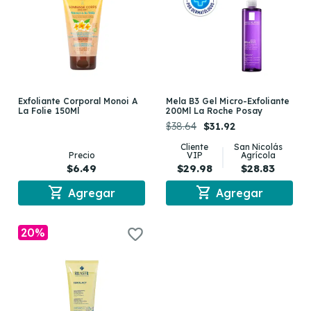
Exfoliante Corporal Monoi A
Mela B3 Gel Micro-Exfoliante
La Folie 150Ml
200Ml La Roche Posay
$38.64
$31.92
Cliente
San Nicolás
Precio
VIP
Agrícola
$6.49
$29.98
$28.83
shopping_cart
shopping_cart
Agregar
Agregar
20%