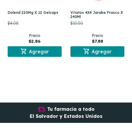
Dolend 220Mg X 12 Gelcaps
Vitatos 4X4 Jarabe Frasco X
240Ml
$4.08
$10.50
Precio
Precio
$2.86
$7.88
shopping_cart
shopping_cart
Agregar
Agregar
Tu farmacia a todo
El Salvador y Estados Unidos