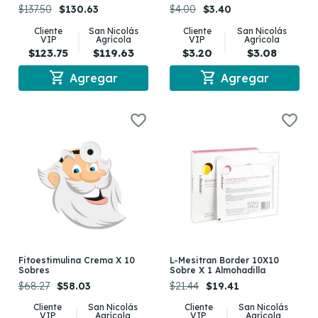
$137.50
$130.63
$4.00
$3.40
Cliente
San Nicolás
Cliente
San Nicolás
VIP
Agrícola
VIP
Agrícola
$123.75
$119.63
$3.20
$3.08
shopping_cart
shopping_cart
Agregar
Agregar
Fitoestimulina Crema X 10
L-Mesitran Border 10X10
Sobres
Sobre X 1 Almohadilla
$68.27
$58.03
$21.44
$19.41
Cliente
San Nicolás
Cliente
San Nicolás
VIP
Agrícola
VIP
Agrícola