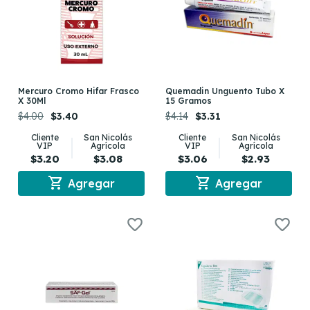
Mercuro Cromo Hifar Frasco
Quemadin Unguento Tubo X
X 30Ml
15 Gramos
$4.00
$3.40
$4.14
$3.31
Cliente
San Nicolás
Cliente
San Nicolás
VIP
Agrícola
VIP
Agrícola
$3.20
$3.08
$3.06
$2.93
shopping_cart
shopping_cart
Agregar
Agregar