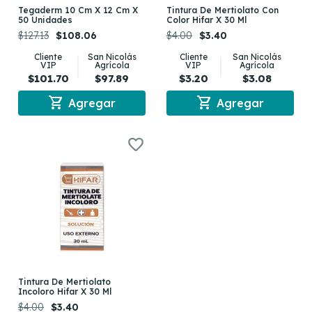
Tegaderm 10 Cm X 12 Cm X
Tintura De Mertiolato Con
50 Unidades
Color Hifar X 30 Ml
$127.13
$108.06
$4.00
$3.40
Cliente
San Nicolás
Cliente
San Nicolás
VIP
Agrícola
VIP
Agrícola
$101.70
$97.89
$3.20
$3.08
shopping_cart
shopping_cart
Agregar
Agregar
Tintura De Mertiolato
Incoloro Hifar X 30 Ml
$4.00
$3.40