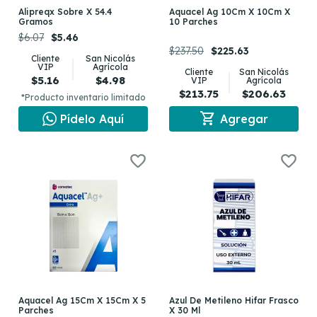
Alipreqx Sobre X 54.4
Aquacel Ag 10Cm X 10Cm X
Gramos
10 Parches
$6.07
$5.46
$237.50
$225.63
Cliente
San Nicolás
VIP
Agrícola
Cliente
San Nicolás
$5.16
$4.98
VIP
Agrícola
$213.75
$206.63
*Producto inventario limitado
shopping_cart
Pídelo Aquí
Agregar
Aquacel Ag 15Cm X 15Cm X 5
Azul De Metileno Hifar Frasco
Parches
X 30 Ml