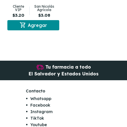
Cliente
San Nicolás
VIP
Agrícola
$3.20
$3.08
shopping_cart
Agregar
Tu farmacia a todo
El Salvador y Estados Unidos
Contacto
Whatsapp
Facebook
Instagram
TikTok
Youtube