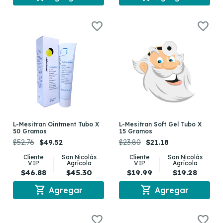
L-Mesitran Ointment Tubo X
L-Mesitran Soft Gel Tubo X
50 Gramos
15 Gramos
$52.76
$49.52
$23.80
$21.18
Cliente
San Nicolás
Cliente
San Nicolás
VIP
Agrícola
VIP
Agrícola
$46.88
$45.30
$19.99
$19.28
shopping_cart
shopping_cart
Agregar
Agregar