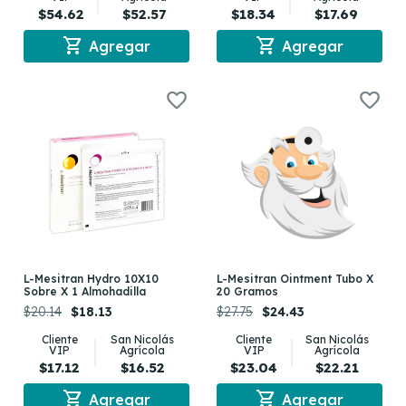
$54.62
$52.57
$18.34
$17.69
shopping_cart
shopping_cart
Agregar
Agregar
L-Mesitran Hydro 10X10
L-Mesitran Ointment Tubo X
Sobre X 1 Almohadilla
20 Gramos
$20.14
$18.13
$27.75
$24.43
Cliente
San Nicolás
Cliente
San Nicolás
VIP
Agrícola
VIP
Agrícola
$17.12
$16.52
$23.04
$22.21
shopping_cart
shopping_cart
Agregar
Agregar