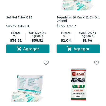
Saf Gel Tubo X 85
Tegaderm 10 Cm X 12 Cm X 1
Unidad
$43.75
$42.01
$2.55
$2.17
Cliente
San Nicolás
Cliente
San Nicolás
VIP
Agrícola
VIP
Agrícola
$39.82
$38.51
$2.04
$1.96
shopping_cart
shopping_cart
Agregar
Agregar