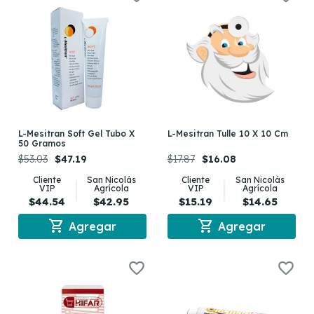
L-Mesitran Soft Gel Tubo X
L-Mesitran Tulle 10 X 10 Cm
50 Gramos
$53.03
$47.19
$17.87
$16.08
Cliente
San Nicolás
Cliente
San Nicolás
VIP
Agrícola
VIP
Agrícola
$44.54
$42.95
$15.19
$14.65
shopping_cart
shopping_cart
Agregar
Agregar