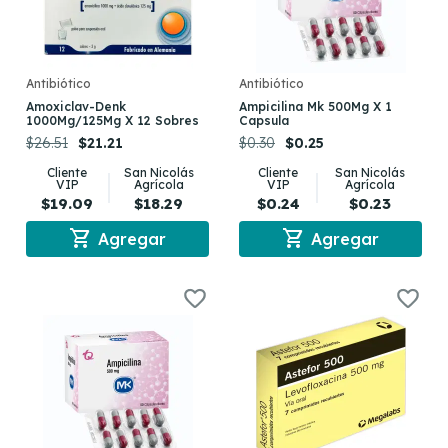
Antibiótico
Antibiótico
Amoxiclav-Denk
Ampicilina Mk 500Mg X 1
1000Mg/125Mg X 12 Sobres
Capsula
$26.51
$21.21
$0.30
$0.25
Cliente
San Nicolás
Cliente
San Nicolás
VIP
Agrícola
VIP
Agrícola
$19.09
$18.29
$0.24
$0.23
shopping_cart
shopping_cart
Agregar
Agregar