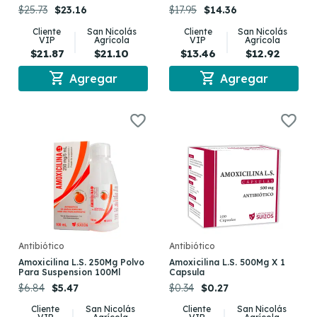
$25.73
$23.16
$17.95
$14.36
Cliente
San Nicolás
Cliente
San Nicolás
VIP
Agrícola
VIP
Agrícola
$21.87
$21.10
$13.46
$12.92
shopping_cart
shopping_cart
Agregar
Agregar
Antibiótico
Antibiótico
Amoxicilina L.S. 250Mg Polvo
Amoxicilina L.S. 500Mg X 1
Para Suspension 100Ml
Capsula
$6.84
$5.47
$0.34
$0.27
Cliente
San Nicolás
Cliente
San Nicolás