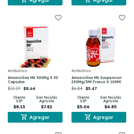
Antibiótico
Antibiótico
Amoxicilina Mk 500Mg X 30
Amoxicilina Mk Suspension
Capsulas
250Mg/5Ml Frasco X 100Ml
$10.29
$8.64
$6.84
$5.47
Cliente
San Nicolás
Cliente
San Nicolás
VIP
Agrícola
VIP
Agrícola
$8.13
$7.82
$5.06
$4.85
shopping_cart
shopping_cart
Agregar
Agregar