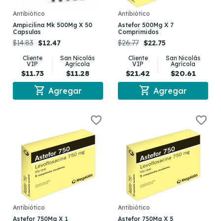
Antibiótico
Antibiótico
Ampicilina Mk 500Mg X 50
Astefor 500Mg X 7
Capsulas
Comprimidos
$14.83
$12.47
$26.77
$22.75
Cliente
San Nicolás
Cliente
San Nicolás
VIP
Agrícola
VIP
Agrícola
$11.73
$11.28
$21.42
$20.61
shopping_cart
shopping_cart
Agregar
Agregar
Antibiótico
Antibiótico
Astefor 750Mg X 1
Astefor 750Mg X 5