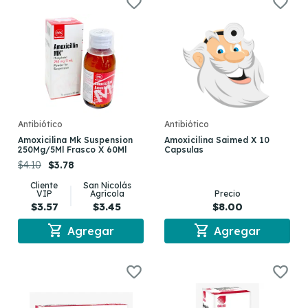
Antibiótico
Antibiótico
Amoxicilina Mk Suspension
Amoxicilina Saimed X 10
250Mg/5Ml Frasco X 60Ml
Capsulas
$4.10
$3.78
Cliente
San Nicolás
VIP
Agrícola
Precio
$3.57
$3.45
$8.00
shopping_cart
shopping_cart
Agregar
Agregar