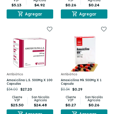
VIP
Agrícola
VIP
Agrícola
$5.13
$4.92
$0.26
$0.24
shopping_cart
shopping_cart
Agregar
Agregar
Antibiótico
Antibiótico
Amoxicilina L.S. 500Mg X 100
Amoxicilina Mk 500Mg X 1
Capsulas
Capsula
$34.00
$27.20
$0.34
$0.29
Cliente
San Nicolás
Cliente
San Nicolás
VIP
Agrícola
VIP
Agrícola
$25.50
$24.48
$0.27
$0.26
shopping_cart
shopping_cart
Agregar
Agregar