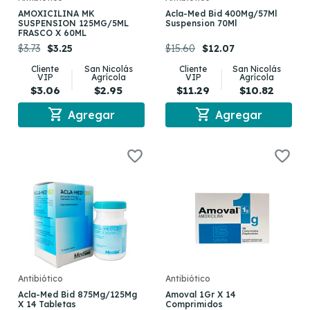
AMOXICILINA MK
Acla-Med Bid 400Mg/57Ml
SUSPENSION 125MG/5ML
Suspension 70Ml
FRASCO X 60ML
$3.73
$3.25
$15.60
$12.07
Cliente
San Nicolás
Cliente
San Nicolás
VIP
Agrícola
VIP
Agrícola
$3.06
$2.95
$11.29
$10.82
shopping_cart
shopping_cart
Agregar
Agregar
Antibiótico
Antibiótico
Acla-Med Bid 875Mg/125Mg
Amoval 1Gr X 14
X 14 Tabletas
Comprimidos