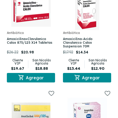
Antibiótico
Antibiótico
Amoxicilina+Clavulanico
Amoxicilina-Acido
Calox 875/125 X14 Tabletas
Clavulanico Calox
Suspension 70M
$26.22
$20.98
$17.92
$14.34
Cliente
San Nicolás
Cliente
San Nicolás
VIP
Agrícola
VIP
Agrícola
$19.67
$18.88
$13.44
$12.90
shopping_cart
shopping_cart
Agregar
Agregar