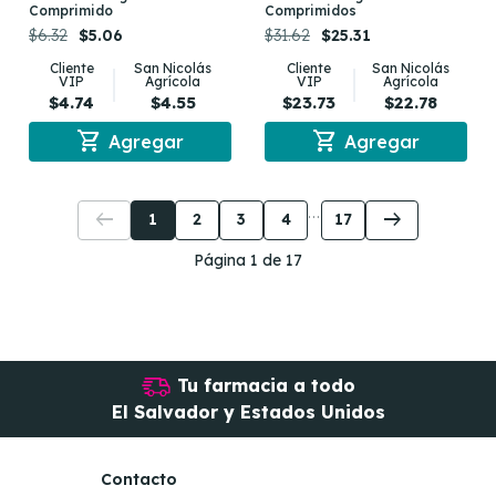
Comprimido
Comprimidos
$6.32
$5.06
$31.62
$25.31
Cliente
San Nicolás
Cliente
San Nicolás
VIP
Agrícola
VIP
Agrícola
$4.74
$4.55
$23.73
$22.78
shopping_cart
shopping_cart
Agregar
Agregar
arrow_left_alt
arrow_right_alt
1
2
3
4
17
Página 1 de 17
Tu farmacia a todo
El Salvador y Estados Unidos
Contacto