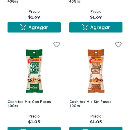
40Grs
40Grs
Precio
Precio
$1.69
$1.69
shopping_cart
shopping_cart
Agregar
Agregar
Cashitas Mix Con Pasas
Cashitas Mix Sin Pasas
40Grs
40Grs
Precio
Precio
$1.05
$1.05