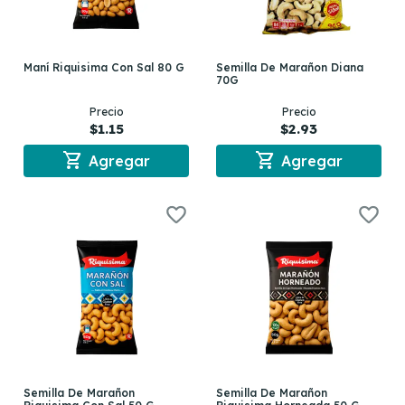
Maní Riquisima Con Sal 80 G
Semilla De Marañon Diana
70G
Precio
Precio
$1.15
$2.93
shopping_cart
shopping_cart
Agregar
Agregar
Semilla De Marañon
Semilla De Marañon