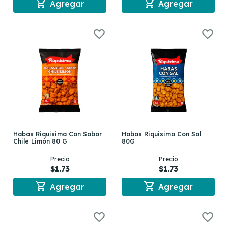
shopping_cart
shopping_cart
Agregar
Agregar
Habas Riquisima Con Sabor
Habas Riquisima Con Sal
Chile Limón 80 G
80G
Precio
Precio
$1.73
$1.73
shopping_cart
shopping_cart
Agregar
Agregar