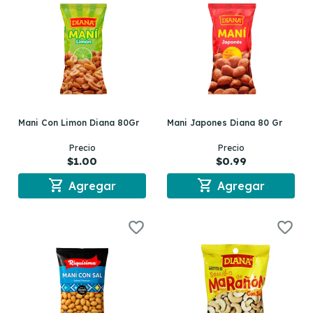
Mani Con Limon Diana 80Gr
Mani Japones Diana 80 Gr
Precio
Precio
$1.00
$0.99
shopping_cart
shopping_cart
Agregar
Agregar