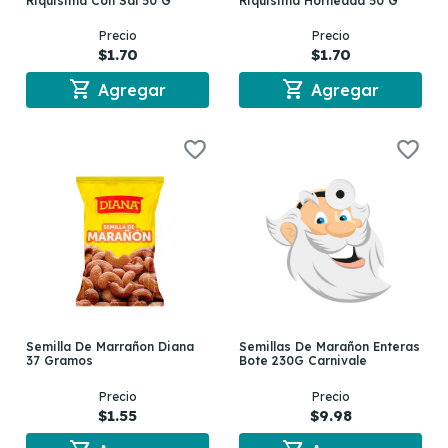
Riquisima Con Sal 50 G
Riquisima Horneada 50 G
Precio
Precio
$1.70
$1.70
shopping_cart
shopping_cart
Agregar
Agregar
Semilla De Marrañon Diana
Semillas De Marañon Enteras
37 Gramos
Bote 230G Carnivale
Precio
Precio
$1.55
$9.98