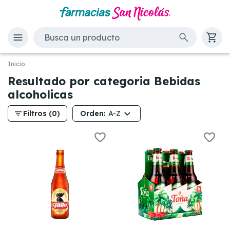
Inicio
Resultado por categoria Bebidas
alcoholicas
filter_list
Orden:
Filtros (0)
A-Z