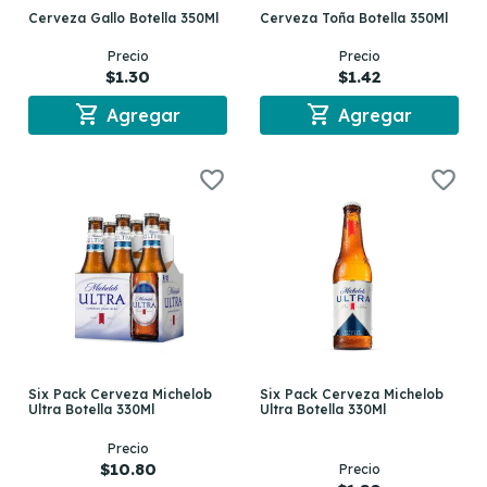
Cerveza Gallo Botella 350Ml
Cerveza Toña Botella 350Ml
Precio
Precio
$1.30
$1.42
shopping_cart
shopping_cart
Agregar
Agregar
Six Pack Cerveza Michelob
Six Pack Cerveza Michelob
Ultra Botella 330Ml
Ultra Botella 330Ml
Precio
$10.80
Precio