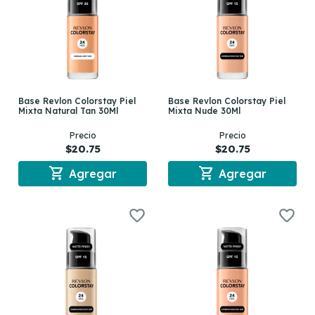
Base Revlon Colorstay Piel
Base Revlon Colorstay Piel
Mixta Natural Tan 30Ml
Mixta Nude 30Ml
Precio
Precio
$20.75
$20.75
shopping_cart
shopping_cart
Agregar
Agregar