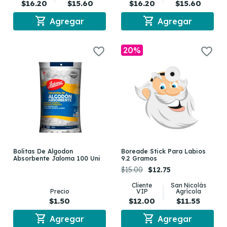
$16.20
$15.60
$16.20
$15.60
shopping_cart
shopping_cart
Agregar
Agregar
20%
Bolitas De Algodon
Boreade Stick Para Labios
Absorbente Jaloma 100 Uni
9.2 Gramos
$15.00
$12.75
Cliente
San Nicolás
Precio
VIP
Agrícola
$1.50
$12.00
$11.55
shopping_cart
shopping_cart
Agregar
Agregar