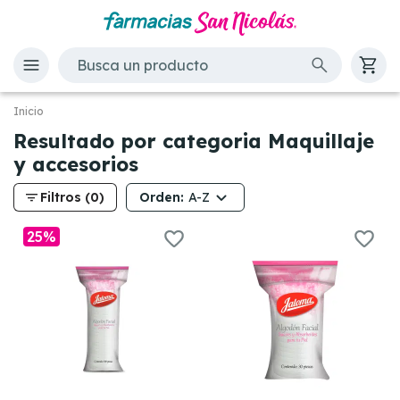
Inicio
Resultado por categoria Maquillaje
y accesorios
filter_list
Orden:
Filtros (0)
A-Z
25%