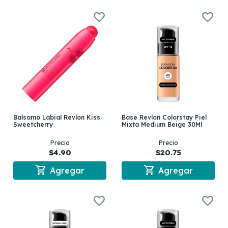
Balsamo Labial Revlon Kiss
Base Revlon Colorstay Piel
Sweetcherry
Mixta Medium Beige 30Ml
Precio
Precio
$4.90
$20.75
shopping_cart
shopping_cart
Agregar
Agregar