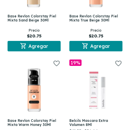
Base Revlon Colorstay Piel
Base Revlon Colorstay Piel
Mixta Sand Beige 30Ml
Mixta True Beige 30Ml
Precio
Precio
$20.75
$20.75
shopping_cart
shopping_cart
Agregar
Agregar
19%
Base Revlon Colorstay Piel
Belcils Mascara Extra
Mixta Warm Honey 30Ml
Volumen 8Ml