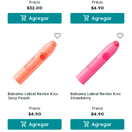
Precio
Precio
$32.00
$4.90
shopping_cart
shopping_cart
Agregar
Agregar
Balsamo Labial Revlon Kiss
Balsamo Labial Revlon Kiss
Juicy Peach
Strawberry
Precio
Precio
$4.90
$4.90
shopping_cart
shopping_cart
Agregar
Agregar