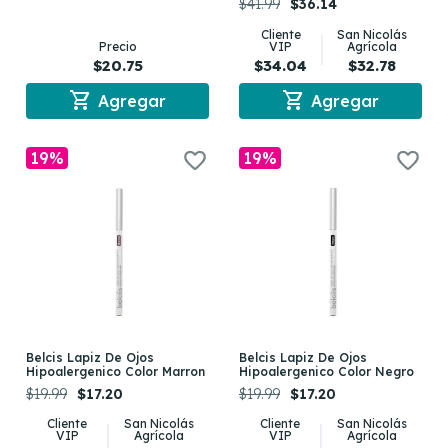
$41.99
$36.14
Cliente
San Nicolás
Precio
VIP
Agrícola
$20.75
$34.04
$32.78
shopping_cart
shopping_cart
Agregar
Agregar
19%
19%
Belcis Lapiz De Ojos
Belcis Lapiz De Ojos
Hipoalergenico Color Marron
Hipoalergenico Color Negro
$19.99
$17.20
$19.99
$17.20
Cliente
San Nicolás
Cliente
San Nicolás
VIP
Agrícola
VIP
Agrícola