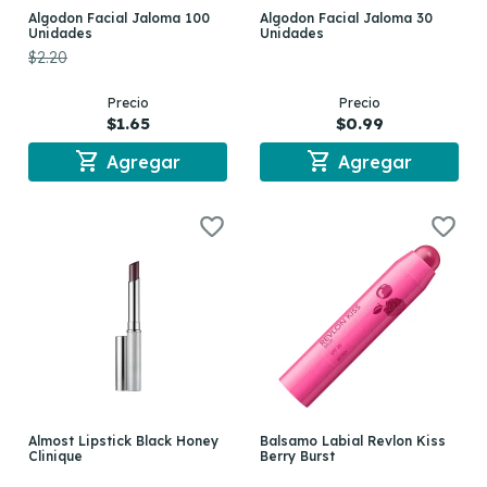
Algodon Facial Jaloma 100
Algodon Facial Jaloma 30
Unidades
Unidades
$2.20
Precio
Precio
$1.65
$0.99
shopping_cart
shopping_cart
Agregar
Agregar
Almost Lipstick Black Honey
Balsamo Labial Revlon Kiss
Clinique
Berry Burst