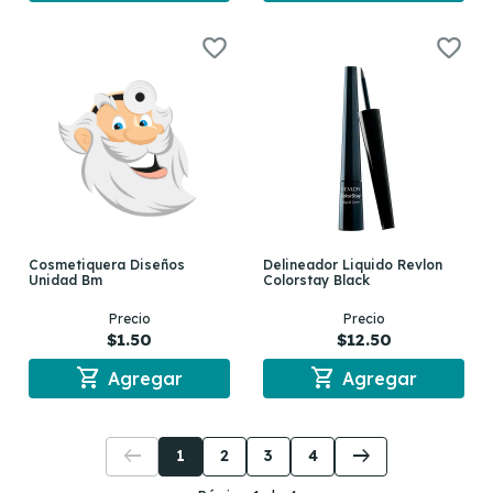
Cosmetiquera Diseños
Delineador Liquido Revlon
Unidad Bm
Colorstay Black
Precio
Precio
$1.50
$12.50
shopping_cart
shopping_cart
Agregar
Agregar
arrow_left_alt
arrow_right_alt
1
2
3
4