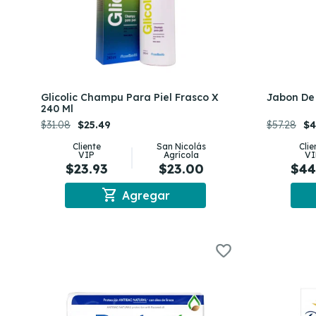
Glicolic Champu Para Piel Frasco X
Jabon De
240 Ml
$31.08
$25.49
$57.28
$4
Cliente
San Nicolás
Clie
VIP
Agrícola
VI
$23.93
$23.00
$44
shopping_cart
Agregar