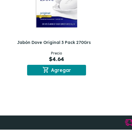
Jabón Dove Original 3 Pack 270Grs
Precio
$4.64
shopping_cart
Agregar