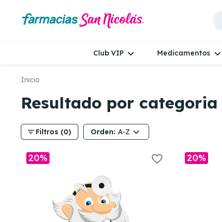
Club VIP
Medicamentos
Inicio
Resultado por categoria
filter_list
Orden:
Filtros (0)
A-Z
20%
20%