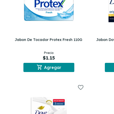
Jabon De Tocador Protex Fresh 110G
Jabon Do
Precio
$1.15
shopping_cart
Agregar