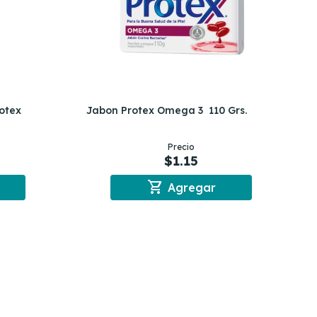
otex
Jabon Protex Omega 3 110 Grs.
Precio
$1.15
shopping_cart
Agregar