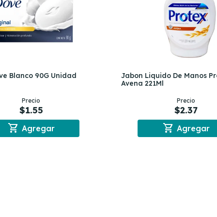
ve Blanco 90G Unidad
Jabon Liquido De Manos Pr
Avena 221Ml
Precio
Precio
$1.55
$2.37
shopping_cart
shopping_cart
Agregar
Agregar