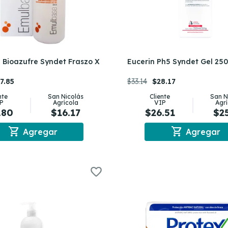
 Bioazufre Syndet Fraszo X
Eucerin Ph5 Syndet Gel 25
7.85
$33.14
$28.17
nte
San Nicolás
Cliente
San N
P
Agrícola
VIP
Agr
.80
$16.17
$26.51
$2
shopping_cart
shopping_cart
Agregar
Agregar