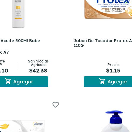
 Aceite 500Ml Babe
Jabon De Tocador Protex 
110G
6.97
nte
San Nicolás
P
Agrícola
Precio
.10
$42.38
$1.15
shopping_cart
shopping_cart
Agregar
Agregar