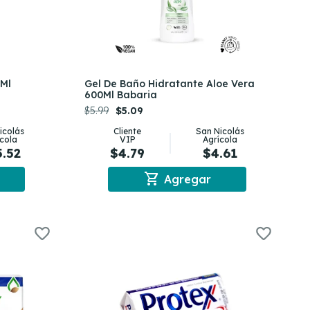
0Ml
Gel De Baño Hidratante Aloe Vera
600Ml Babaria
$5.99
$5.09
icolás
Cliente
San Nicolás
ícola
VIP
Agrícola
5.52
$4.79
$4.61
shopping_cart
Agregar