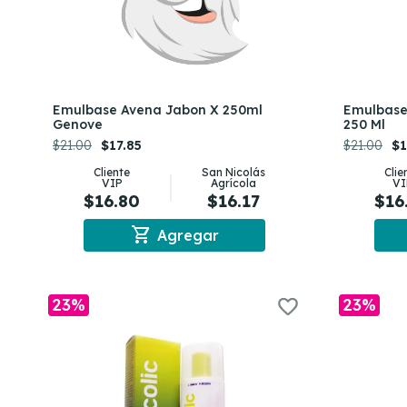
Emulbase Avena Jabon X 250ml
Emulbase
Genove
250 Ml
$21.00
$17.85
$21.00
$1
Cliente
San Nicolás
Clie
VIP
Agrícola
VI
$16.80
$16.17
$16
shopping_cart
Agregar
23%
23%