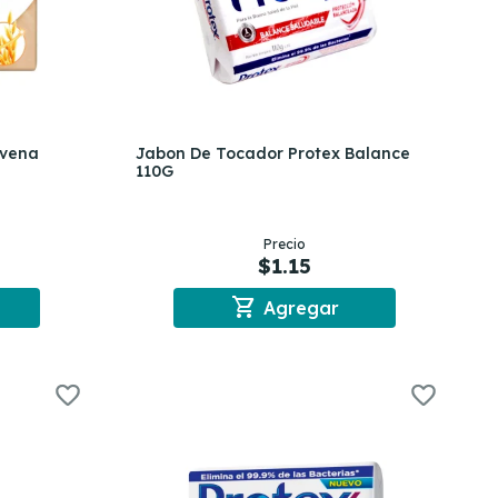
Avena
Jabon De Tocador Protex Balance
110G
Precio
$1.15
shopping_cart
Agregar