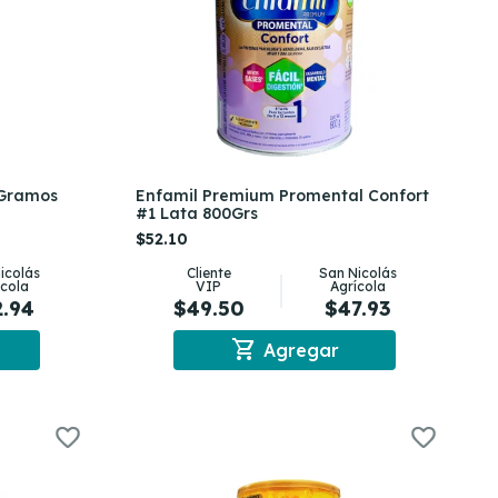
 Gramos
Enfamil Premium Promental Confort
#1 Lata 800Grs
$52.10
icolás
Cliente
San Nicolás
ícola
VIP
Agrícola
2.94
$49.50
$47.93
shopping_cart
Agregar