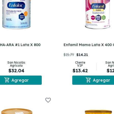
DHA-ARA #1 Lata X 800
Enfamil Mama Lata X 400
$15.79
$14.21
San Nicolás
Cliente
San N
Agrícola
VIP
Agr
$32.04
$13.42
$1
shopping_cart
shopping_cart
Agregar
Agregar