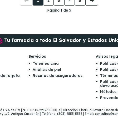
arrow_left_alt
arrow_right_alt
1
2
3
4
5
Página 1 de 5
Tu farmacia a todo
El Salvador y Estados Uni
Servicios
Avisos lega
Telemedicina
Políticas
Análisis de piel
Política
 de tarjeta
Recetas de aseguradoras
Términos
Políticas
devoluci
Métodos
Proveedo
s S.A de C.V | NIT: 0614-221265-001-4 | Dirección: Final Boulevard Orden de
 y 1/2, Antiguo Cuscatlán | Teléfono: (503) 2555-5555 | Email: consultas@sa