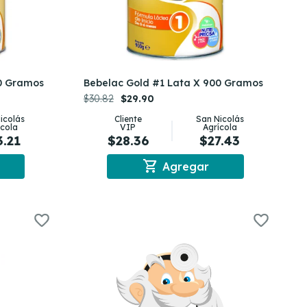
00 Gramos
Bebelac Gold #1 Lata X 900 Gramos
$30.82
$29.90
icolás
Cliente
San Nicolás
ícola
VIP
Agrícola
3.21
$28.36
$27.43
shopping_cart
Agregar