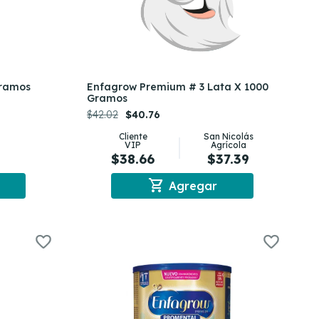
gramos
Enfagrow Premium # 3 Lata X 1000
Gramos
$42.02
$40.76
Cliente
San Nicolás
VIP
Agrícola
$38.66
$37.39
shopping_cart
Agregar