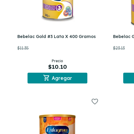
Bebelac Gold #3 Lata X 400 Gramos
Bebelac 
$11.35
$23.13
Precio
$10.10
shopping_cart
Agregar