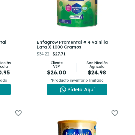
tal
Enfagrow Promental # 4 Vainilla
Lata X 1000 Gramos
$34.22
$27.71
icolás
Cliente
San Nicolás
ícola
VIP
Agrícola
0.95
$26.00
$24.98
tado
*Producto inventario limitado
Pídelo Aquí