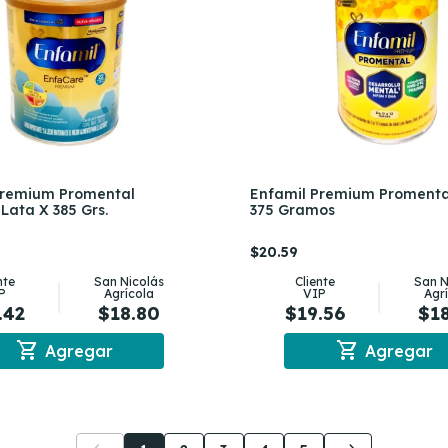
Premium Promental
Enfamil Premium Promenta
Lata X 385 Grs.
375 Gramos
$20.59
nte
San Nicolás
Cliente
San N
P
Agrícola
VIP
Agr
.42
$18.80
$19.56
$1
shopping_cart
shopping_cart
Agregar
Agregar