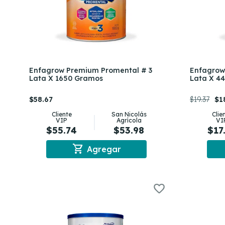
Enfagrow Premium Promental # 3
Enfagrow
Lata X 1650 Gramos
Lata X 4
$58.67
$19.37
$1
Cliente
San Nicolás
Clie
VIP
Agrícola
VI
$55.74
$53.98
$17
shopping_cart
Agregar