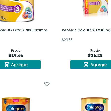
Gold #3 Lata X 900 Gramos
Bebelac Gold #3 X 1.2 Kilo
$29.53
Precio
Precio
$19.66
$26.28
shopping_cart
shopping_cart
Agregar
Agregar