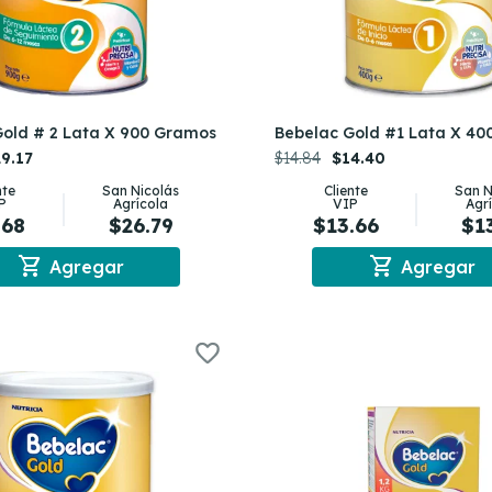
Gold # 2 Lata X 900 Gramos
Bebelac Gold #1 Lata X 4
9.17
$14.84
$14.40
nte
San Nicolás
Cliente
San N
P
Agrícola
VIP
Agr
.68
$26.79
$13.66
$1
shopping_cart
shopping_cart
Agregar
Agregar