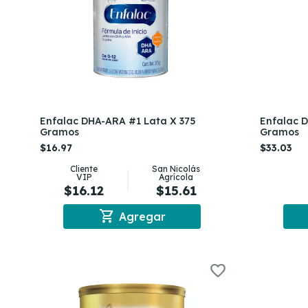
Enfalac DHA-ARA #1 Lata X 375
Enfalac 
Gramos
Gramos
$16.97
$33.03
Cliente
San Nicolás
VIP
Agrícola
$16.12
$15.61
shopping_cart
Agregar