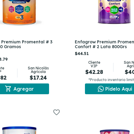
 Premium Promental # 3
Enfagrow Premium Promen
40 Gramos
Confort # 2 Lata 800Grs
$44.51
8.79
Cliente
San N
VIP
Agr
nte
San Nicolás
$42.28
$4
P
Agrícola
.82
$17.24
*Producto inventario limi
shopping_cart
Agregar
Pídelo Aquí