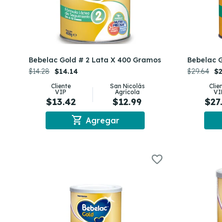
Bebelac Gold # 2 Lata X 400 Gramos
Bebelac 
$14.28
$14.14
$29.64
$2
Cliente
San Nicolás
Clie
VIP
Agrícola
VI
$13.42
$12.99
$27
shopping_cart
Agregar