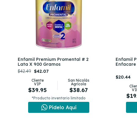
Enfamil Premium Promental # 2
Enfamil 
Lata X 900 Gramos
Enfacare 
$42.49
$42.07
$20.44
Cliente
San Nicolás
VIP
Agrícola
Clie
$39.95
$38.67
VI
$19
*Producto inventario limitado
Pídelo Aquí