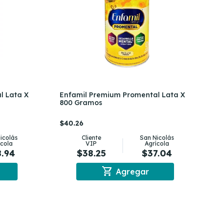
l Lata X
Enfamil Premium Promental Lata X
800 Gramos
$40.26
icolás
Cliente
San Nicolás
ícola
VIP
Agrícola
8.94
$38.25
$37.04
shopping_cart
Agregar