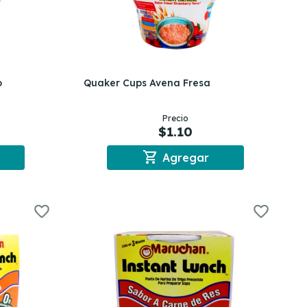
o
Quaker Cups Avena Fresa
Precio
$1.10
shopping_cart
Agregar