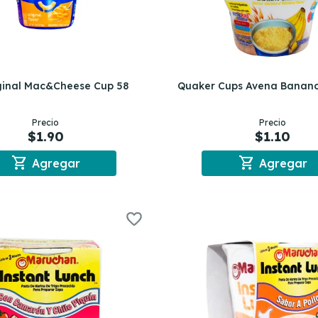
iginal Mac&Cheese Cup 58
Quaker Cups Avena Banan
Precio
Precio
$1.90
$1.10
shopping_cart
shopping_cart
Agregar
Agregar