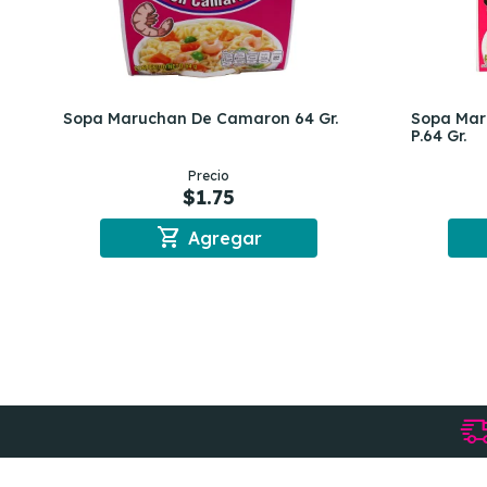
Sopa Maruchan De Camaron 64 Gr.
Sopa Mar
P.64 Gr.
Precio
$1.75
shopping_cart
Agregar