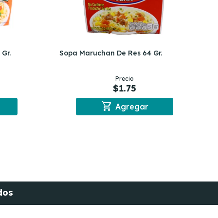
Gr.
Sopa Maruchan De Res 64 Gr.
Precio
$1.75
shopping_cart
Agregar
dos