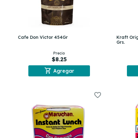
Cafe Don Victor 454Gr
Kraft Or
Grs.
Precio
$8.25
shopping_cart
Agregar