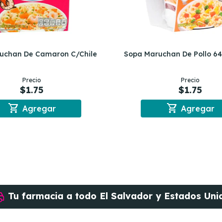
uchan De Camaron C/Chile
Sopa Maruchan De Pollo 64 
Precio
Precio
$1.75
$1.75
shopping_cart
shopping_cart
Agregar
Agregar
Tu farmacia a todo
El Salvador y Estados Uni