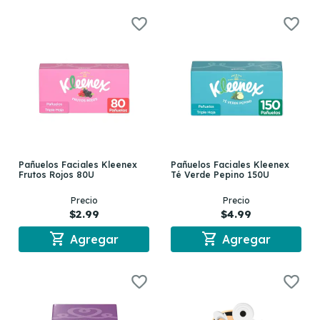
Pañuelos Faciales Kleenex
Pañuelos Faciales Kleenex
Frutos Rojos 80U
Té Verde Pepino 150U
Precio
Precio
$2.99
$4.99
shopping_cart
shopping_cart
Agregar
Agregar