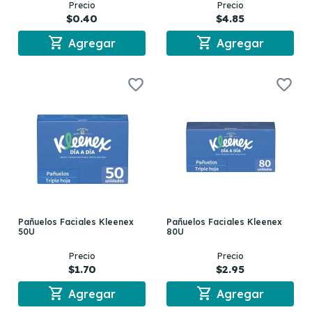
Precio
Precio
$0.40
$4.85
shopping_cart
shopping_cart
Agregar
Agregar
Pañuelos Faciales Kleenex
Pañuelos Faciales Kleenex
50U
80U
Precio
Precio
$1.70
$2.95
shopping_cart
shopping_cart
Agregar
Agregar