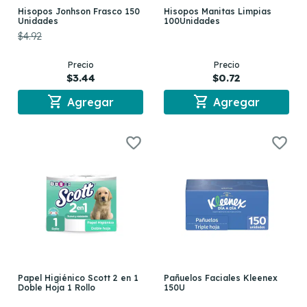
Hisopos Jonhson Frasco 150
Hisopos Manitas Limpias
Unidades
100Unidades
$4.92
Precio
Precio
$3.44
$0.72
shopping_cart
shopping_cart
Agregar
Agregar
Papel Higiénico Scott 2 en 1
Pañuelos Faciales Kleenex
Doble Hoja 1 Rollo
150U