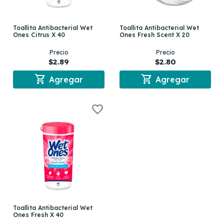
Toallita Antibacterial Wet
Toallita Antibacterial Wet
Ones Citrus X 40
Ones Fresh Scent X 20
Precio
Precio
$2.89
$2.80
shopping_cart
shopping_cart
Agregar
Agregar
Toallita Antibacterial Wet
Ones Fresh X 40