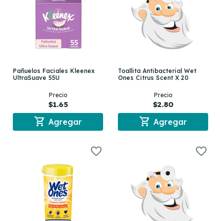
Pañuelos Faciales Kleenex
Toallita Antibacterial Wet
UltraSuave 55U
Ones Citrus Scent X 20
Precio
Precio
$1.65
$2.80
shopping_cart
shopping_cart
Agregar
Agregar