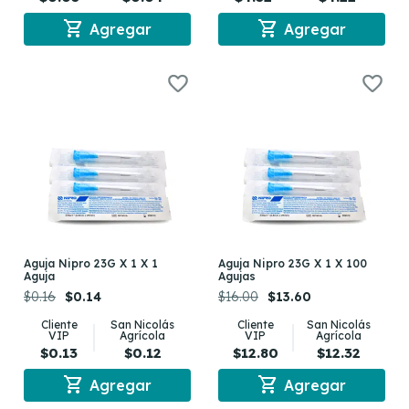
shopping_cart
shopping_cart
Agregar
Agregar
Aguja Nipro 23G X 1 X 1
Aguja Nipro 23G X 1 X 100
Aguja
Agujas
$0.16
$0.14
$16.00
$13.60
Cliente
San Nicolás
Cliente
San Nicolás
VIP
Agrícola
VIP
Agrícola
$0.13
$0.12
$12.80
$12.32
shopping_cart
shopping_cart
Agregar
Agregar