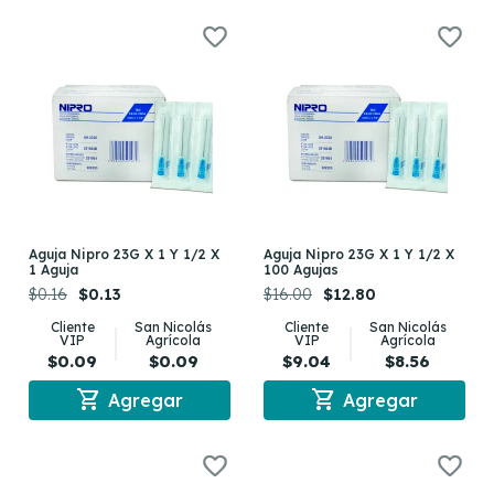
Aguja Nipro 23G X 1 Y 1/2 X
Aguja Nipro 23G X 1 Y 1/2 X
1 Aguja
100 Agujas
$0.16
$0.13
$16.00
$12.80
Cliente
San Nicolás
Cliente
San Nicolás
VIP
Agrícola
VIP
Agrícola
$0.09
$0.09
$9.04
$8.56
shopping_cart
shopping_cart
Agregar
Agregar