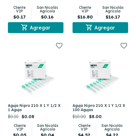
Cliente
San Nicolás
Cliente
San Nicolás
VIP
Agrícola
VIP
Agrícola
$0.17
$0.16
$16.80
$16.17
shopping_cart
shopping_cart
Agregar
Agregar
Aguja Nipro 21G X 1 Y 1/2 X
Aguja Nipro 21G X 1 Y 1/2 X
1 Aguja
100 Agujas
$0.10
$0.08
$10.00
$8.00
Cliente
San Nicolás
Cliente
San Nicolás
VIP
Agrícola
VIP
Agrícola
$0.05
$0.04
$4.52
$4.22