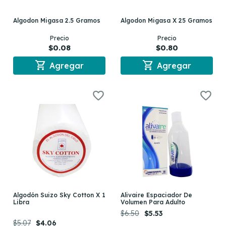
Algodon Migasa 2.5 Gramos
Algodon Migasa X 25 Gramos
Precio
Precio
$0.08
$0.80
shopping_cart
shopping_cart
Agregar
Agregar
Algodón Suizo Sky Cotton X 1
Alivaire Espaciador De
Libra
Volumen Para Adulto
$6.50
$5.53
$5.07
$4.06