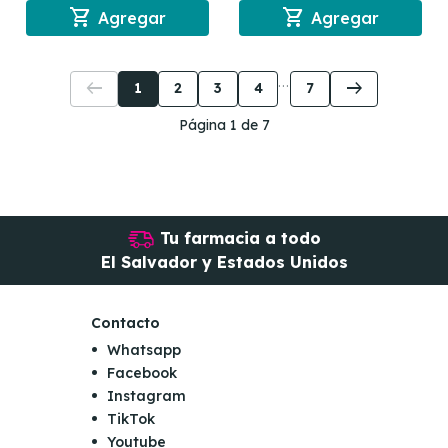
shopping_cart
shopping_cart
Agregar
Agregar
arrow_left_alt
arrow_right_alt
1
2
3
4
7
Página 1 de 7
Tu farmacia a todo
El Salvador y Estados Unidos
Contacto
Whatsapp
Facebook
Instagram
TikTok
Youtube