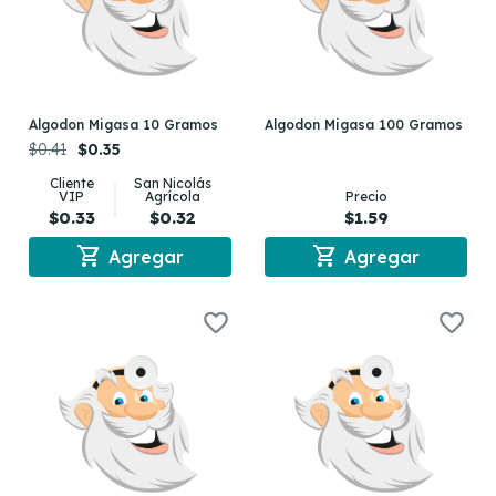
Algodon Migasa 10 Gramos
Algodon Migasa 100 Gramos
$0.41
$0.35
Cliente
San Nicolás
VIP
Agrícola
Precio
$0.33
$0.32
$1.59
shopping_cart
shopping_cart
Agregar
Agregar