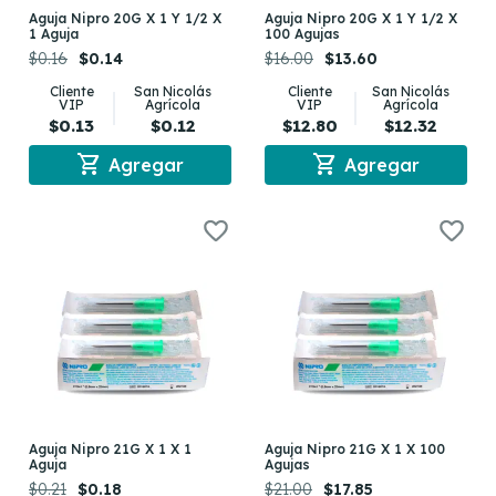
Aguja Nipro 20G X 1 Y 1/2 X
Aguja Nipro 20G X 1 Y 1/2 X
1 Aguja
100 Agujas
$0.16
$0.14
$16.00
$13.60
Cliente
San Nicolás
Cliente
San Nicolás
VIP
Agrícola
VIP
Agrícola
$0.13
$0.12
$12.80
$12.32
shopping_cart
shopping_cart
Agregar
Agregar
Aguja Nipro 21G X 1 X 1
Aguja Nipro 21G X 1 X 100
Aguja
Agujas
$0.21
$0.18
$21.00
$17.85