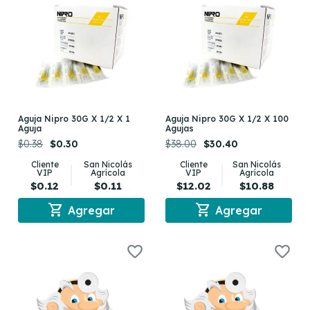
Aguja Nipro 30G X 1/2 X 1
Aguja Nipro 30G X 1/2 X 100
Aguja
Agujas
$0.38
$0.30
$38.00
$30.40
Cliente
San Nicolás
Cliente
San Nicolás
VIP
Agrícola
VIP
Agrícola
$0.12
$0.11
$12.02
$10.88
shopping_cart
shopping_cart
Agregar
Agregar