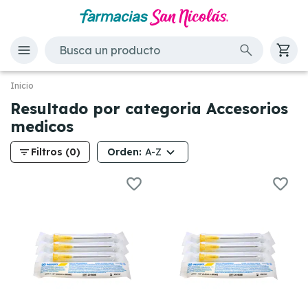
Inicio
Resultado por categoria Accesorios
medicos
filter_list
Orden:
Filtros (0)
A-Z