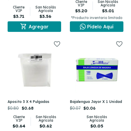
Cliente
San Nicolás
VIP
Agrícola
Cliente
San Nicolás
$5.20
$5.01
VIP
Agrícola
$3.71
$3.56
*Producto inventario limitado
shopping_cart
Agregar
Pídelo Aquí
Aposito 3 X 4 Pulgadas
Bajalengua Jayor X 1 Unidad
$0.80
$0.68
$0.07
$0.06
Cliente
San Nicolás
San Nicolás
VIP
Agrícola
Agrícola
$0.64
$0.62
$0.05