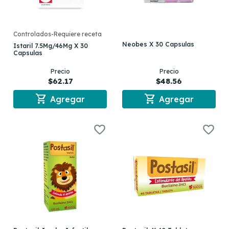
Controlados-Requiere receta
Neobes X 30 Capsulas
Istaril 7.5Mg/46Mg X 30
Capsulas
Precio
Precio
$62.17
$48.56
shopping_cart
shopping_cart
Agregar
Agregar