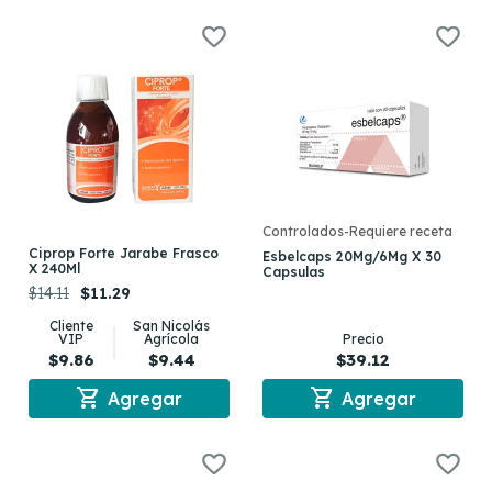
Controlados-Requiere receta
Ciprop Forte Jarabe Frasco
Esbelcaps 20Mg/6Mg X 30
X 240Ml
Capsulas
$14.11
$11.29
Cliente
San Nicolás
VIP
Agrícola
Precio
$9.86
$9.44
$39.12
shopping_cart
shopping_cart
Agregar
Agregar