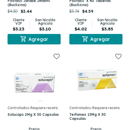
Postasil Jarabe Infantil
Postasil X 40 Tabletas
(Buclizina)
(Buclizina)
$4.30
$3.44
$5.74
$4.59
Cliente
San Nicolás
Cliente
San Nicolás
VIP
Agrícola
VIP
Agrícola
$3.23
$3.10
$4.02
$3.85
shopping_cart
shopping_cart
Agregar
Agregar
Controlados-Requiere receta
Controlados-Requiere receta
Solucaps 2Mg X 30 Capsulas
Terfamex 15Mg X 30
Capsulas
Precio
Precio