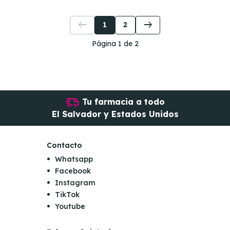
arrow_left_alt
arrow_right_alt
1
2
Página 1 de 2
Tu farmacia a todo
El Salvador y Estados Unidos
Contacto
Whatsapp
Facebook
Instagram
TikTok
Youtube