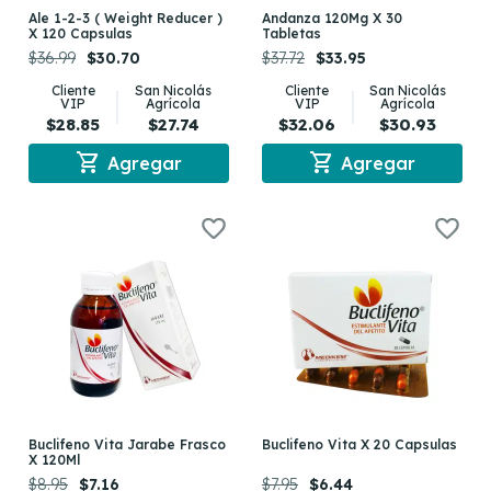
Ale 1-2-3 ( Weight Reducer )
Andanza 120Mg X 30
X 120 Capsulas
Tabletas
$36.99
$30.70
$37.72
$33.95
Cliente
San Nicolás
Cliente
San Nicolás
VIP
Agrícola
VIP
Agrícola
$28.85
$27.74
$32.06
$30.93
shopping_cart
shopping_cart
Agregar
Agregar
Buclifeno Vita Jarabe Frasco
Buclifeno Vita X 20 Capsulas
X 120Ml
$8.95
$7.16
$7.95
$6.44