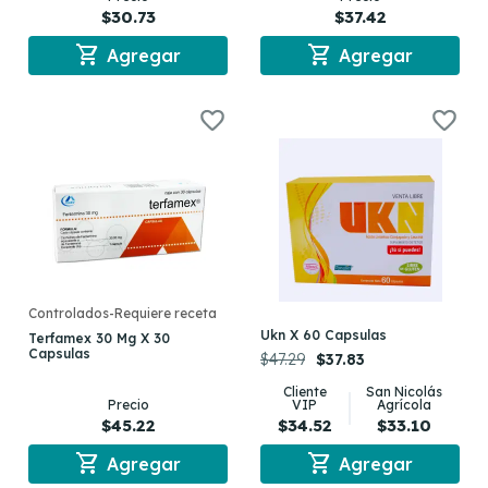
$30.73
$37.42
shopping_cart
shopping_cart
Agregar
Agregar
Controlados-Requiere receta
Ukn X 60 Capsulas
Terfamex 30 Mg X 30
Capsulas
$47.29
$37.83
Cliente
San Nicolás
Precio
VIP
Agrícola
$45.22
$34.52
$33.10
shopping_cart
shopping_cart
Agregar
Agregar