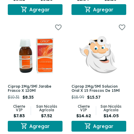
shopping_cart
shopping_cart
Agregar
Agregar
Ciprop 2Mg/5Ml Jarabe
Ciprop 2Mg/5Ml Solucion
Frasco X 120Ml
Oral X 15 Frascos De 15Ml
$10.31
$8.35
$18.99
$15.57
Cliente
San Nicolás
Cliente
San Nicolás
VIP
Agrícola
VIP
Agrícola
$7.83
$7.52
$14.62
$14.05
shopping_cart
shopping_cart
Agregar
Agregar