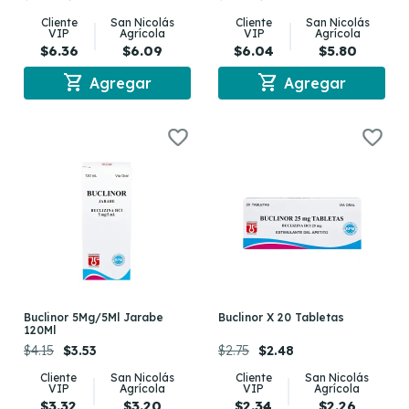
Cliente
San Nicolás
Cliente
San Nicolás
VIP
Agrícola
VIP
Agrícola
$6.36
$6.09
$6.04
$5.80
shopping_cart
shopping_cart
Agregar
Agregar
Buclinor 5Mg/5Ml Jarabe
Buclinor X 20 Tabletas
120Ml
$4.15
$3.53
$2.75
$2.48
Cliente
San Nicolás
Cliente
San Nicolás
VIP
Agrícola
VIP
Agrícola
$3.32
$3.20
$2.34
$2.26