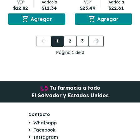
VIP
Agrícola
VIP
Agrícola
$12.82
$12.34
$23.49
$22.61
shopping_cart
shopping_cart
Agregar
Agregar
arrow_left_alt
arrow_right_alt
1
2
3
Página 1 de 3
Tu farmacia a todo
El Salvador y Estados Unidos
Contacto
Whatsapp
Facebook
Instagram