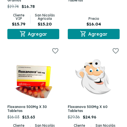
Gramos
Tabletas
$19.74
$16.78
Cliente
San Nicolás
VIP
Agrícola
Precio
$15.79
$15.20
$16.04
shopping_cart
shopping_cart
Agregar
Agregar
Floxanova 500Mg X 30
Floxanova 500Mg X 60
Tabletas
Tabletas
$16.03
$13.63
$29.36
$24.96
Cliente
San Nicolás
Cliente
San Nicolás