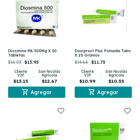
Diosmina Mk 500Mg X 30
Doxiproct Plus Pomada Tubo
Tabletas
X 20 Gramos
$16.03
$13.95
$14.66
$11.73
Cliente
San Nicolás
Cliente
San Nicolás
VIP
Agrícola
VIP
Agrícola
$13.15
$12.67
$10.99
$10.55
shopping_cart
shopping_cart
Agregar
Agregar