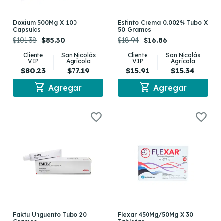
Doxium 500Mg X 100
Esfinto Crema 0.002% Tubo X
Capsulas
50 Gramos
$101.38
$85.30
$18.94
$16.86
Cliente
San Nicolás
Cliente
San Nicolás
VIP
Agrícola
VIP
Agrícola
$80.23
$77.19
$15.91
$15.34
shopping_cart
shopping_cart
Agregar
Agregar
Faktu Unguento Tubo 20
Flexar 450Mg/50Mg X 30