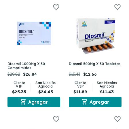
Diosmil 1000Mg X 30
Diosmil 500Mg X 30 Tabletas
Comprimidos
$29.82
$26.84
$15.43
$12.66
Cliente
San Nicolás
Cliente
San Nicolás
VIP
Agrícola
VIP
Agrícola
$25.35
$24.45
$11.89
$11.43
shopping_cart
shopping_cart
Agregar
Agregar