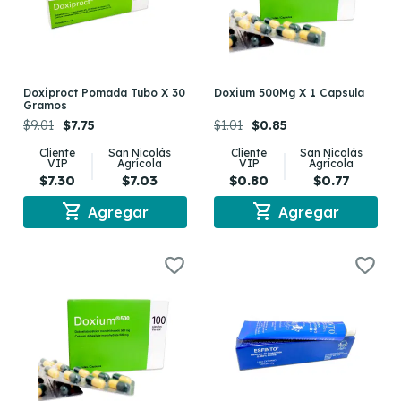
Doxiproct Pomada Tubo X 30
Doxium 500Mg X 1 Capsula
Gramos
$9.01
$7.75
$1.01
$0.85
Cliente
San Nicolás
Cliente
San Nicolás
VIP
Agrícola
VIP
Agrícola
$7.30
$7.03
$0.80
$0.77
shopping_cart
shopping_cart
Agregar
Agregar