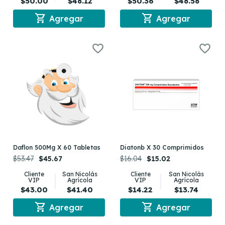
$50.00
$48.12
$50.36
$48.58
shopping_cart
shopping_cart
Agregar
Agregar
Daflon 500Mg X 60 Tabletas
Diatonb X 30 Comprimidos
$53.47
$45.67
$16.04
$15.02
Cliente
San Nicolás
Cliente
San Nicolás
VIP
Agrícola
VIP
Agrícola
$43.00
$41.40
$14.22
$13.74
shopping_cart
shopping_cart
Agregar
Agregar