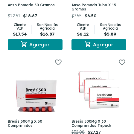
Anso Pomada 50 Gramos
Anso Pomada Tubo X 15
Gramos
$22.51
$18.67
$7.65
$6.50
Cliente
San Nicolás
Cliente
San Nicolás
VIP
Agrícola
VIP
Agrícola
$17.54
$16.87
$6.12
$5.89
shopping_cart
shopping_cart
Agregar
Agregar
Bresis 500Mg X 30
Bresis 500Mg X 30
Comprimidos
Comprimidos Tripack
$32.08
$27.27