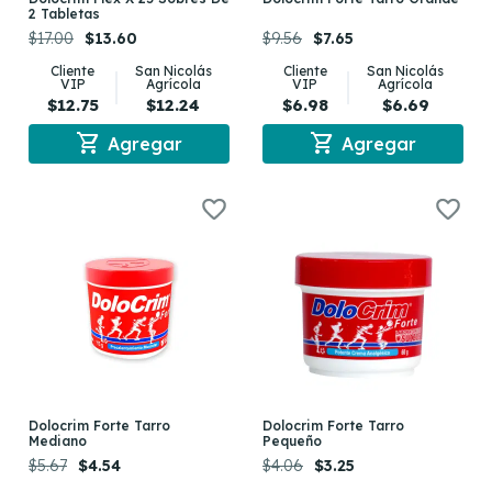
2 Tabletas
$17.00
$13.60
$9.56
$7.65
Cliente
San Nicolás
Cliente
San Nicolás
VIP
Agrícola
VIP
Agrícola
$12.75
$12.24
$6.98
$6.69
shopping_cart
shopping_cart
Agregar
Agregar
Dolocrim Forte Tarro
Dolocrim Forte Tarro
Mediano
Pequeño
$5.67
$4.54
$4.06
$3.25