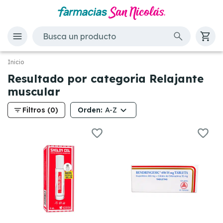
Inicio
Resultado por categoria Relajante
muscular
filter_list
Orden:
Filtros (0)
A-Z