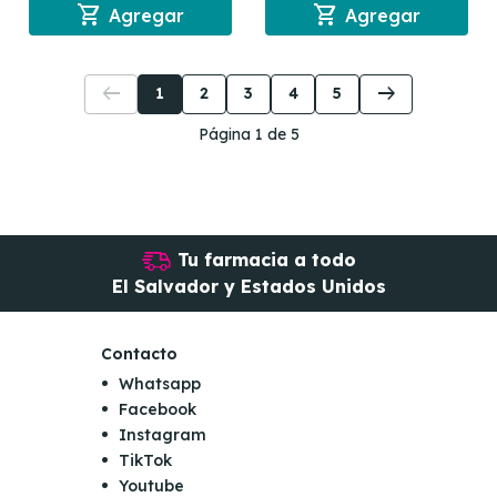
shopping_cart
shopping_cart
Agregar
Agregar
arrow_left_alt
arrow_right_alt
1
2
3
4
5
Página 1 de 5
Tu farmacia a todo
El Salvador y Estados Unidos
Contacto
Whatsapp
Facebook
Instagram
TikTok
Youtube