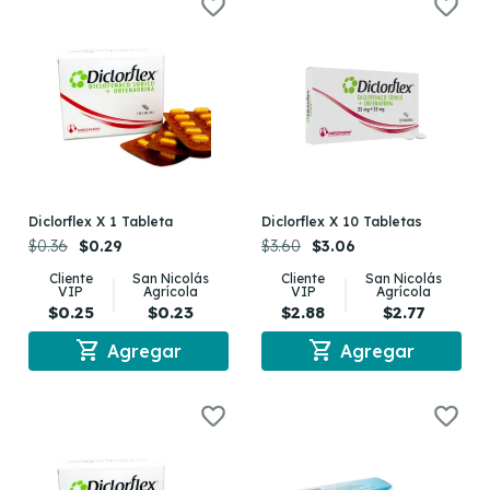
Diclorflex X 1 Tableta
Diclorflex X 10 Tabletas
$0.36
$0.29
$3.60
$3.06
Cliente
San Nicolás
Cliente
San Nicolás
VIP
Agrícola
VIP
Agrícola
$0.25
$0.23
$2.88
$2.77
shopping_cart
shopping_cart
Agregar
Agregar