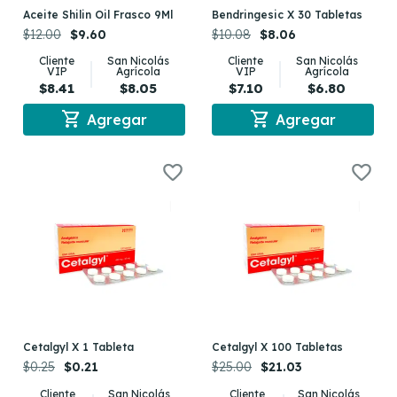
Aceite Shilin Oil Frasco 9Ml
Bendringesic X 30 Tabletas
$12.00
$9.60
$10.08
$8.06
Cliente
San Nicolás
Cliente
San Nicolás
VIP
Agrícola
VIP
Agrícola
$8.41
$8.05
$7.10
$6.80
shopping_cart
shopping_cart
Agregar
Agregar
Cetalgyl X 1 Tableta
Cetalgyl X 100 Tabletas
$0.25
$0.21
$25.00
$21.03
Cliente
San Nicolás
Cliente
San Nicolás