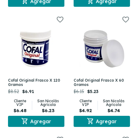
shopping_cart
shopping_cart
Agregar
Agregar
Cofal Original Frasco X 120
Cofal Original Frasco X 60
Gramos
Gramos
$8.52
$6.91
$6.15
$5.23
Cliente
San Nicolás
Cliente
San Nicolás
VIP
Agrícola
VIP
Agrícola
$6.48
$6.23
$4.92
$4.74
shopping_cart
shopping_cart
Agregar
Agregar