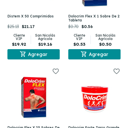
Distem X 50 Comprimidos
Dolocrim Flex X 1 Sobre De 2
Tableta
$25.13
$21.17
$0.70
$0.56
Cliente
San Nicolás
Cliente
San Nicolás
VIP
Agrícola
VIP
Agrícola
$19.92
$19.16
$0.53
$0.50
shopping_cart
shopping_cart
Agregar
Agregar
Dolocrim Flex X 25 Sobres De
Dolocrim Forte Tarro Grande