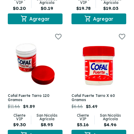
VIP
Agrícola
VIP
Agrícola
$0.20
$0.19
$19.78
$19.03
shopping_cart
shopping_cart
Agregar
Agregar
Cofal Fuerte Tarro 120
Cofal Fuerte Tarro X 60
Gramos
Gramos
$11.66
$9.89
$6.66
$5.49
Cliente
San Nicolás
Cliente
San Nicolás
VIP
Agrícola
VIP
Agrícola
$9.30
$8.95
$5.16
$4.96