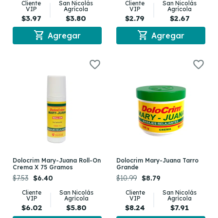
Cliente
San Nicolás
Cliente
San Nicolás
VIP
Agrícola
VIP
Agrícola
$3.97
$3.80
$2.79
$2.67
shopping_cart
shopping_cart
Agregar
Agregar
Dolocrim Mary-Juana Roll-On
Dolocrim Mary-Juana Tarro
Crema X 75 Gramos
Grande
$7.53
$6.40
$10.99
$8.79
Cliente
San Nicolás
Cliente
San Nicolás
VIP
Agrícola
VIP
Agrícola
$6.02
$5.80
$8.24
$7.91