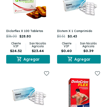
Diclorflex X 100 Tabletas
Distem X 1 Comprimido
$36.00
$28.80
$0.51
$0.43
Cliente
San Nicolás
Cliente
San Nicolás
VIP
Agrícola
VIP
Agrícola
$24.52
$23.44
$0.40
$0.39
shopping_cart
shopping_cart
Agregar
Agregar