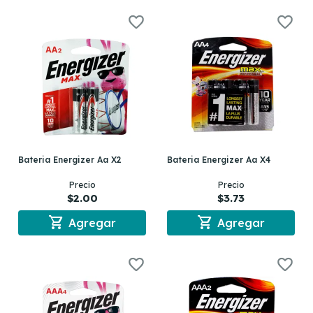
Bateria Energizer Aa X2
Bateria Energizer Aa X4
Precio
Precio
$2.00
$3.73
shopping_cart
shopping_cart
Agregar
Agregar