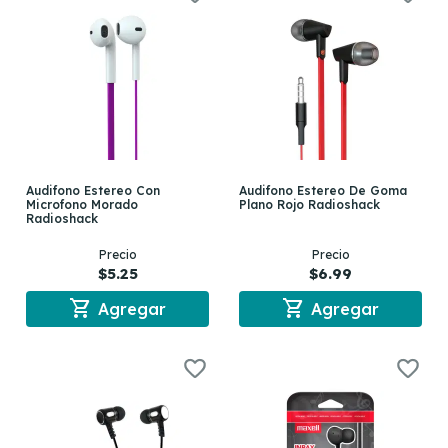
Audifono Estereo Con
Audifono Estereo De Goma
Microfono Morado
Plano Rojo Radioshack
Radioshack
Precio
Precio
$5.25
$6.99
shopping_cart
shopping_cart
Agregar
Agregar