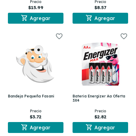
Precio
Precio
$15.99
$8.57
shopping_cart
shopping_cart
Agregar
Agregar
Bandeja Pequeña Fasani
Bateria Energizer Aa Oferta
3X4
Precio
Precio
$3.72
$2.82
shopping_cart
shopping_cart
Agregar
Agregar