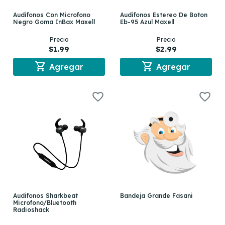
Audifonos Con Microfono
Audifonos Estereo De Boton
Negro Goma InBax Maxell
Eb-95 Azul Maxell
Precio
Precio
$1.99
$2.99
shopping_cart
shopping_cart
Agregar
Agregar
Audifonos Sharkbeat
Bandeja Grande Fasani
Microfono/Bluetooth
Radioshack