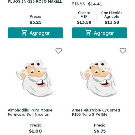
PLUGS IN-225 ROJO MAXELL
$16.56
$14.41
Cliente
San Nicolás
Precio
VIP
Agrícola
$3.25
$13.58
$13.58
shopping_cart
shopping_cart
Agregar
Agregar
Almohadilla Para Mouse
Arnes Ajustable C/Correa
Farmacia San Nicolas
Kt03 Talla S Petlife
Precio
Precio
$1.00
$6.75