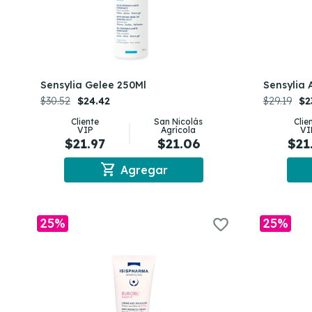
Sensylia Gelee 250Ml
Sensylia
$30.52
$24.42
$29.19
$2
Cliente
San Nicolás
Clie
VIP
Agrícola
VI
$21.97
$21.06
$21
shopping_cart
Agregar
25%
25%