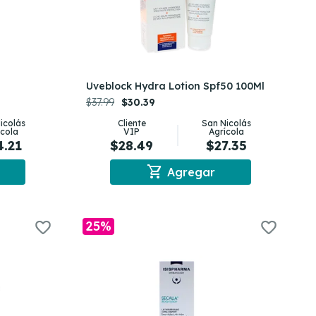
Uveblock Hydra Lotion Spf50 100Ml
$37.99
$30.39
icolás
Cliente
San Nicolás
ícola
VIP
Agrícola
4.21
$28.49
$27.35
shopping_cart
Agregar
25%