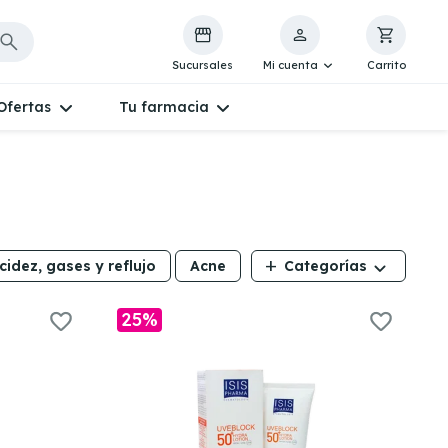
Sucursales
Mi cuenta
Carrito
Ofertas
Tu farmacia
add
cidez, gases y reflujo
Acne
Categorías
25%