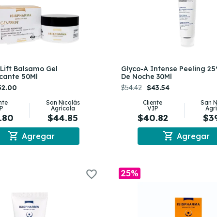
Lift Balsamo Gel
Glyco-A Intense Peeling 2
icante 50Ml
De Noche 30Ml
52.00
$54.42
$43.54
nte
San Nicolás
Cliente
San N
P
Agrícola
VIP
Agr
.80
$44.85
$40.82
$3
shopping_cart
shopping_cart
Agregar
Agregar
25%