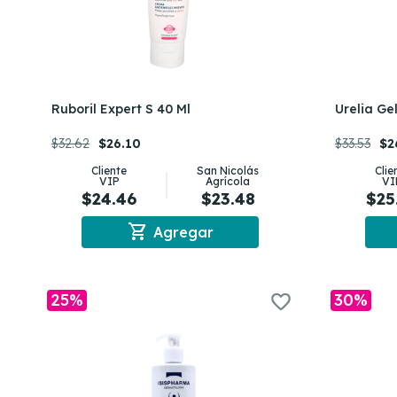
Ruboril Expert S 40 Ml
Urelia Ge
$32.62
$26.10
$33.53
$2
Cliente
San Nicolás
Clie
VIP
Agrícola
VI
$24.46
$23.48
$25
shopping_cart
Agregar
25%
30%