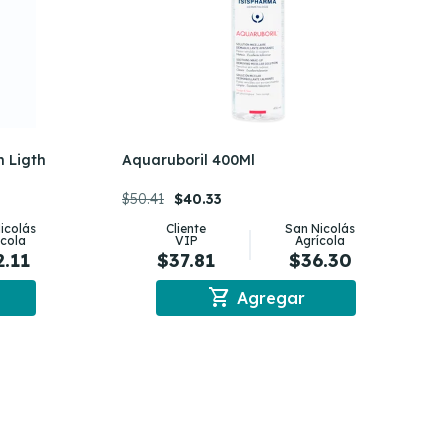
h Ligth
Aquaruboril 400Ml
$50.41
$40.33
icolás
Cliente
San Nicolás
ícola
VIP
Agrícola
2.11
$37.81
$36.30
shopping_cart
Agregar