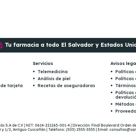
Tu farmacia a todo
El Salvador y Estados Uni
Servicios
Avisos lega
Telemedicina
Políticas
Análisis de piel
Política
 de tarjeta
Recetas de aseguradoras
Términos
Políticas
devoluci
Métodos
Proveedo
s S.A de C.V | NIT: 0614-221265-001-4 | Dirección: Final Boulevard Orden de
 y 1/2, Antiguo Cuscatlán | Teléfono: (503) 2555-5555 | Email: consultas@sa