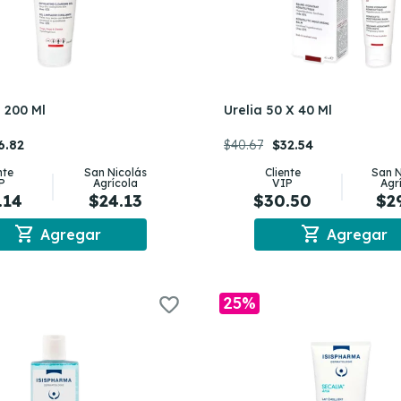
l 200 Ml
Urelia 50 X 40 Ml
6.82
$40.67
$32.54
nte
San Nicolás
Cliente
San N
P
Agrícola
VIP
Agr
.14
$24.13
$30.50
$2
shopping_cart
shopping_cart
Agregar
Agregar
25%