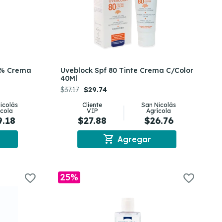
5% Crema
Uveblock Spf 80 Tinte Crema C/Color
40Ml
$37.17
$29.74
icolás
Cliente
San Nicolás
ícola
VIP
Agrícola
9.18
$27.88
$26.76
shopping_cart
Agregar
25%