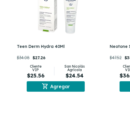
Teen Derm Hydra 40Ml
Neotone 
$34.08
$27.26
$47.52
$3
Cliente
San Nicolás
Clie
VIP
Agrícola
VI
$25.56
$24.54
$36
shopping_cart
Agregar