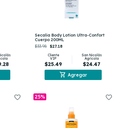
Secalia Body Lotion Ultra-Confort
Cuerpo 200ML
$33.98
$27.18
icolás
Cliente
San Nicolás
ícola
VIP
Agrícola
9.28
$25.49
$24.47
shopping_cart
Agregar
25%