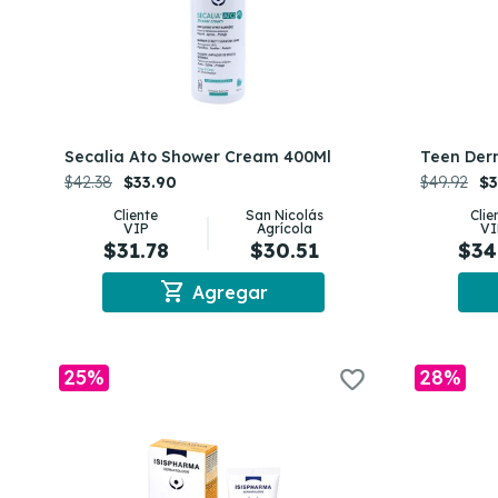
Secalia Ato Shower Cream 400Ml
Teen Der
$42.38
$33.90
$49.92
$3
Cliente
San Nicolás
Clie
VIP
Agrícola
VI
$31.78
$30.51
$34
shopping_cart
Agregar
25%
28%