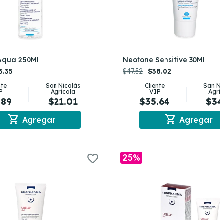
 Aqua 250Ml
Neotone Sensitive 30Ml
3.35
$47.52
$38.02
nte
San Nicolás
Cliente
San N
P
Agrícola
VIP
Agr
.89
$21.01
$35.64
$3
shopping_cart
shopping_cart
Agregar
Agregar
25%