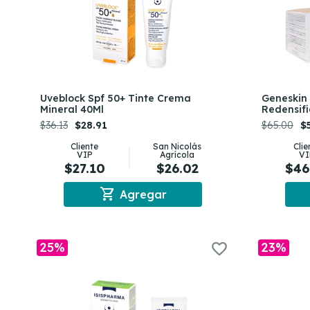
Uveblock Spf 50+ Tinte Crema
Geneskin 
Mineral 40Ml
Redensif
$36.13
$28.91
$65.00
$
Cliente
San Nicolás
Clie
VIP
Agrícola
VI
$27.10
$26.02
$46
shopping_cart
Agregar
25%
23%