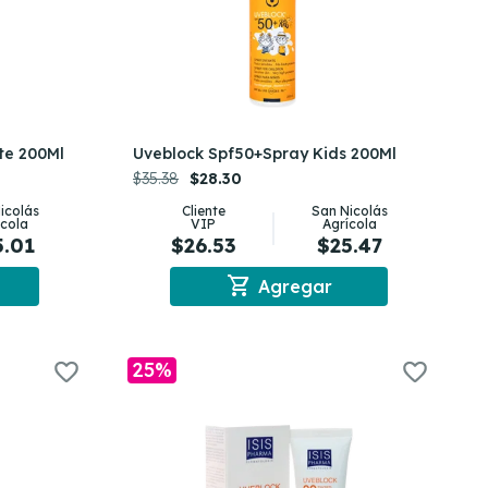
te 200Ml
Uveblock Spf50+Spray Kids 200Ml
$35.38
$28.30
icolás
Cliente
San Nicolás
ícola
VIP
Agrícola
5.01
$26.53
$25.47
shopping_cart
Agregar
25%