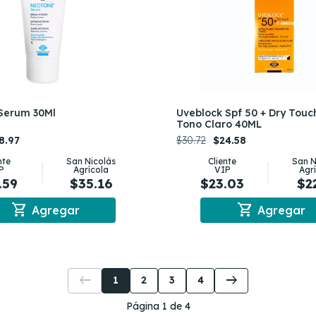
Serum 30Ml
Uveblock Spf 50 + Dry Touc
Tono Claro 40ML
8.97
$30.72
$24.58
nte
San Nicolás
Cliente
San N
P
Agrícola
VIP
Agr
.59
$35.16
$23.03
$2
shopping_cart
shopping_cart
Agregar
Agregar
arrow_left_alt
arrow_right_alt
1
2
3
4
Página 1 de 4