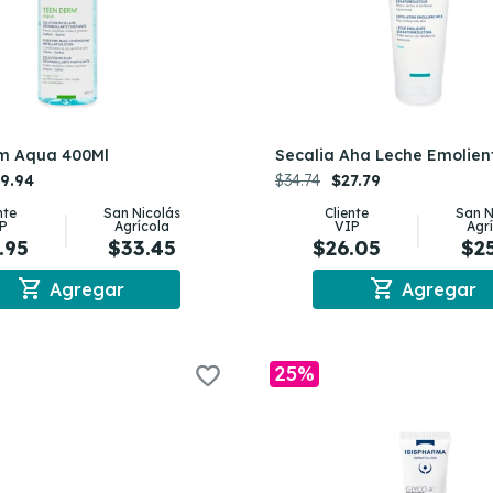
m Aqua 400Ml
Secalia Aha Leche Emolien
9.94
$34.74
$27.79
nte
San Nicolás
Cliente
San N
P
Agrícola
VIP
Agr
.95
$33.45
$26.05
$2
shopping_cart
shopping_cart
Agregar
Agregar
25%