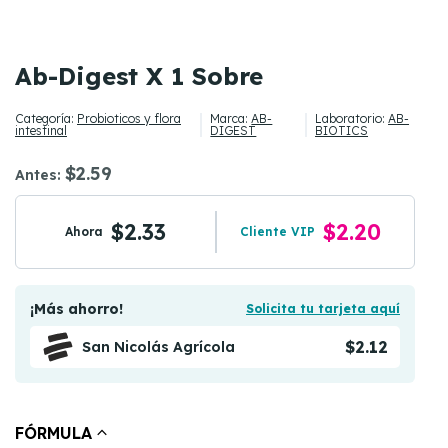
Ab-Digest X 1 Sobre
Categoría:
Probioticos y flora
Marca:
AB-
Laboratorio:
AB-
intestinal
DIGEST
BIOTICS
$2.59
Antes:
$2.33
$2.20
Ahora
Cliente VIP
¡Más ahorro!
Solicita tu tarjeta aquí
$2.12
San Nicolás Agrícola
FÓRMULA