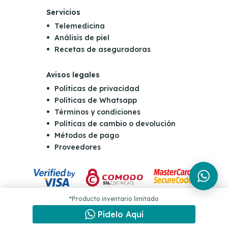
Servicios
Telemedicina
Análisis de piel
Recetas de aseguradoras
Avisos legales
Políticas de privacidad
Políticas de Whatsapp
Términos y condiciones
Políticas de cambio o devolución
Métodos de pago
Proveedores
Razón Social: Farmacia San Nicolás S.A de C.V | NIT: 0614-221265-
*Producto inventario limitado
001-4 | Dirección: Final Boulevard Orden de Malta y Carretera al
puerto de la Libertad Km 10 y 1/2, Antiguo Cuscatlán | Teléfono: (503)
Pídelo Aquí
2555-5555 | Email: consultas@sannicolas.com.sv