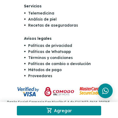
Servicios
Telemedicina
Análisis de piel
Recetas de aseguradoras
Avisos legales
Políticas de privacidad
Políticas de Whatsapp
Términos y condiciones
Políticas de cambio o devolución
Métodos de pago
Proveedores
Razón Social: Farmacia San Nicolás S.A de C.V | NIT: 0614-221265-
001-4 | Dirección: Final Boulevard Orden de Malta y Carretera al
shopping_cart
puerto de la Libertad Km 10 y 1/2, Antiguo Cuscatlán | Teléfono: (503)
Agregar
2555-5555 | Email: consultas@sannicolas.com.sv