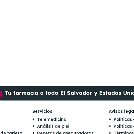
Tu farmacia a todo
El Salvador y Estados Uni
Servicios
Avisos lega
Telemedicina
Políticas
Análisis de piel
Política
 de tarjeta
Recetas de aseguradoras
Términos