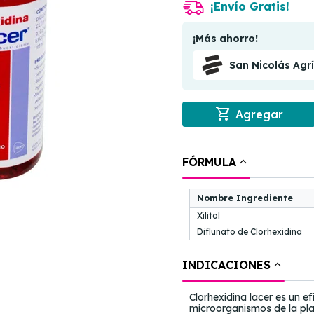
¡Envío Gratis!
¡Más ahorro!
San Nicolás Agr
shopping_cart
Agregar
FÓRMULA
Nombre Ingrediente
Xilitol
Diflunato de Clorhexidina
INDICACIONES
Clorhexidina lacer es un ef
microorganismos de la pla