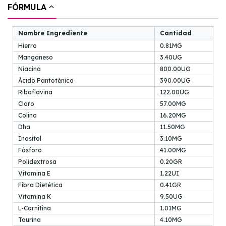
FÓRMULA
Nombre Ingrediente
Cantidad
Hierro
0.81MG
Manganeso
3.40UG
Niacina
800.00UG
Ácido Pantoténico
390.00UG
Riboflavina
122.00UG
Cloro
57.00MG
Colina
16.20MG
Dha
11.50MG
Inositol
3.10MG
Fósforo
41.00MG
Polidextrosa
0.20GR
Vitamina E
1.22UI
Fibra Dietética
0.41GR
Vitamina K
9.50UG
L-Carnitina
1.01MG
Taurina
4.10MG