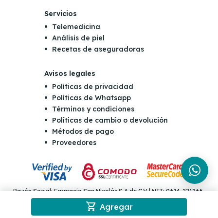
Servicios
Telemedicina
Análisis de piel
Recetas de aseguradoras
Avisos legales
Políticas de privacidad
Políticas de Whatsapp
Términos y condiciones
Políticas de cambio o devolución
Métodos de pago
Proveedores
Razón Social: Farmacia San Nicolás S.A de C.V | NIT: 0614-221265-
001-4 | Dirección: Final Boulevard Orden de Malta y Carretera al
shopping_cart
puerto de la Libertad Km 10 y 1/2, Antiguo Cuscatlán | Teléfono: (503)
Agregar
2555-5555 | Email: consultas@sannicolas.com.sv