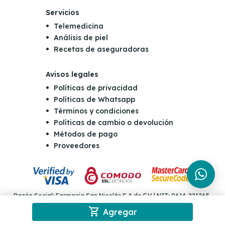
Servicios
Telemedicina
Análisis de piel
Recetas de aseguradoras
Avisos legales
Políticas de privacidad
Políticas de Whatsapp
Términos y condiciones
Políticas de cambio o devolución
Métodos de pago
Proveedores
Razón Social: Farmacia San Nicolás S.A de C.V | NIT: 0614-221265-
001-4 | Dirección: Final Boulevard Orden de Malta y Carretera al
shopping_cart
puerto de la Libertad Km 10 y 1/2, Antiguo Cuscatlán | Teléfono: (503)
Agregar
2555-5555 | Email: consultas@sannicolas.com.sv