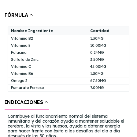
FÓRMULA
Nombre Ingrediente
Cantidad
Vitamina B2
1.30MG
Vitamina E
10.00MG
Folacina
0.24MG
Sulfato de Zinc
3.50MG
Vitamina C
45.00MG
Vitamina B6
1.30MG
Omega 3
67.50MG
Fumarato Ferroso
7.00MG
INDICACIONES
Contribuye al funcionamiento normal del sistema
inmunitario y del corazón,ayuda a mantener saludable el
cerebro, la vista y los huesos, ayuda a obtener energía
para hacer frente con éxito a los desafíos del día a día
después de los 50 años..