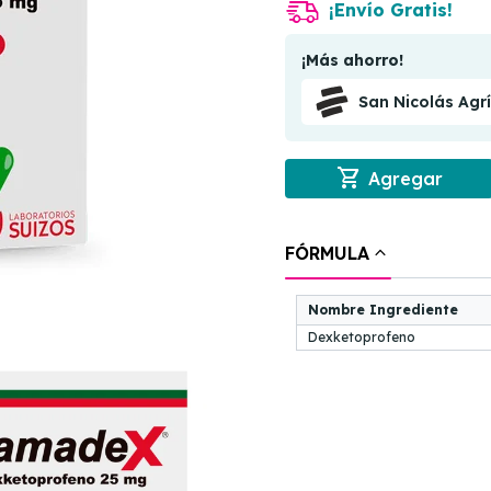
¡Envío Gratis!
¡Más ahorro!
San Nicolás Agr
shopping_cart
Agregar
FÓRMULA
Nombre Ingrediente
Dexketoprofeno