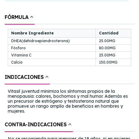
FÓRMULA
Nombre Ingrediente
Cantidad
DHEA(dehidroepiandrosterona)
25.00MG
Fósforo
80.00MG
Vitamina C
25.00MG
Calcio
150.00MG
INDICACIONES
Vitasil juventud minimiza los síntomas propios de la
menopausia: calores, bochornos y mal humor. Además es
un precursor de estrógeno y testosterona natural que
promueve un rango amplio de beneficios en hombres y
mujeres.
CONTRA-INDICACIONES
No se recomienda para menores de 18 años, ni en mujeres