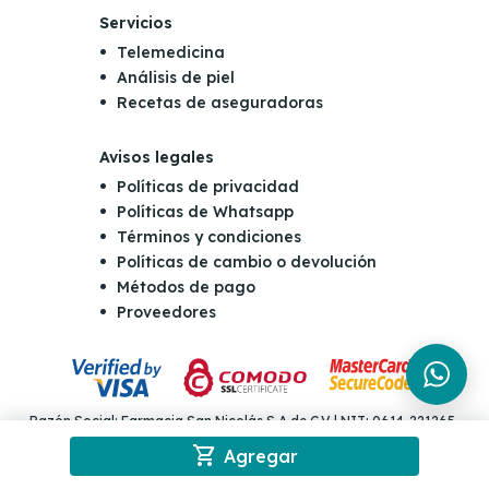
Servicios
Telemedicina
Análisis de piel
Recetas de aseguradoras
Avisos legales
Políticas de privacidad
Políticas de Whatsapp
Términos y condiciones
Políticas de cambio o devolución
Métodos de pago
Proveedores
Razón Social: Farmacia San Nicolás S.A de C.V | NIT: 0614-221265-
001-4 | Dirección: Final Boulevard Orden de Malta y Carretera al
shopping_cart
puerto de la Libertad Km 10 y 1/2, Antiguo Cuscatlán | Teléfono: (503)
Agregar
2555-5555 | Email: consultas@sannicolas.com.sv