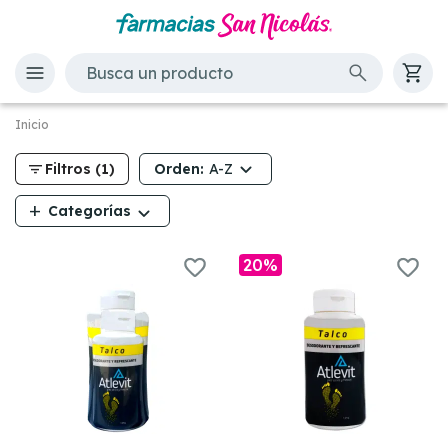
Inicio
filter_list
Orden:
Filtros (1)
A-Z
add
Categorías
20%