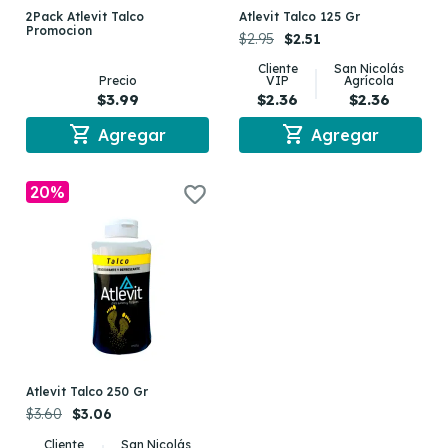
2Pack Atlevit Talco
Atlevit Talco 125 Gr
Promocion
$2.95
$2.51
Cliente
San Nicolás
Precio
VIP
Agrícola
$3.99
$2.36
$2.36
shopping_cart
shopping_cart
Agregar
Agregar
20%
Atlevit Talco 250 Gr
$3.60
$3.06
Cliente
San Nicolás