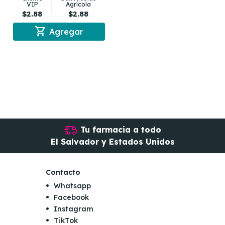
VIP
Agrícola
$2.88
$2.88
shopping_cart
Agregar
Tu farmacia a todo
El Salvador y Estados Unidos
Contacto
Whatsapp
Facebook
Instagram
TikTok