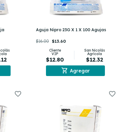
uja
Aguja Nipro 23G X 1 X 100 Agujas
$16.00
$13.60
icolás
Cliente
San Nicolás
cola
VIP
Agrícola
.12
$12.80
$12.32
shopping_cart
Agregar