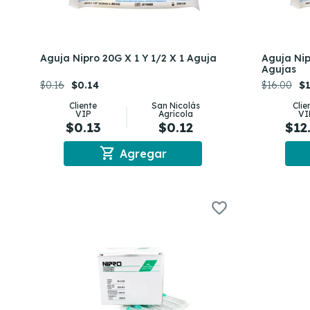
Aguja Nipro 20G X 1 Y 1/2 X 1 Aguja
Aguja Nip
Agujas
$0.16
$0.14
$16.00
$1
Cliente
San Nicolás
Clie
VIP
Agrícola
VI
$0.13
$0.12
$12
shopping_cart
Agregar