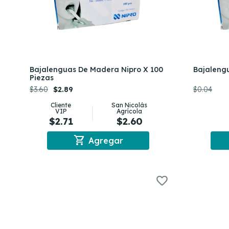
Bajalenguas De Madera Nipro X 100
Bajalengu
Piezas
$3.60
$2.89
$0.04
Cliente
San Nicolás
VIP
Agrícola
$2.71
$2.60
shopping_cart
Agregar