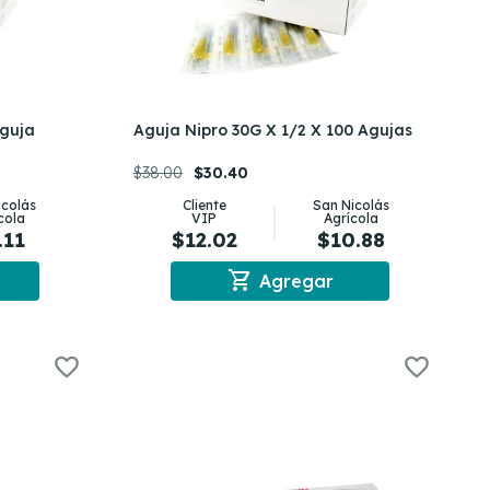
Aguja
Aguja Nipro 30G X 1/2 X 100 Agujas
$38.00
$30.40
icolás
Cliente
San Nicolás
cola
VIP
Agrícola
.11
$12.02
$10.88
shopping_cart
Agregar