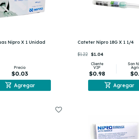
as Nipro X 1 Unidad
Cateter Nipro 18G X 1 1/4
$1.22
$1.04
Cliente
San N
Precio
VIP
Agrí
$0.03
$0.98
$0
shopping_cart
shopping_cart
Agregar
Agregar