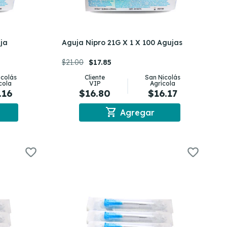
uja
Aguja Nipro 21G X 1 X 100 Agujas
$21.00
$17.85
icolás
Cliente
San Nicolás
cola
VIP
Agrícola
.16
$16.80
$16.17
shopping_cart
Agregar