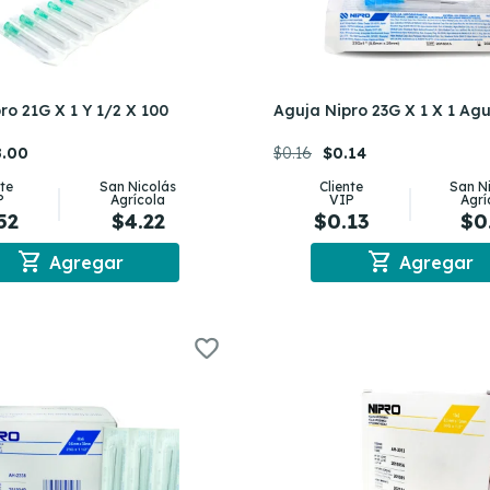
ro 21G X 1 Y 1/2 X 100
Aguja Nipro 23G X 1 X 1 Ag
8.00
$0.16
$0.14
nte
San Nicolás
Cliente
San N
P
Agrícola
VIP
Agrí
52
$4.22
$0.13
$0
shopping_cart
shopping_cart
Agregar
Agregar