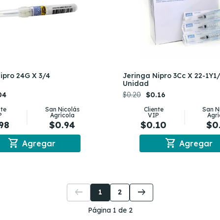
ipro 24G X 3/4
Jeringa Nipro 3Cc X 22-1Y1/
Unidad
04
$0.20
$0.16
nte
San Nicolás
Cliente
San N
P
Agrícola
VIP
Agrí
98
$0.94
$0.10
$0
shopping_cart
shopping_cart
Agregar
Agregar
arrow_left_alt
arrow_right_alt
1
2
Página 1 de 2