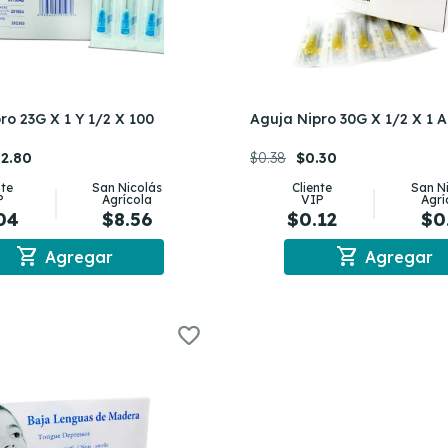
ro 23G X 1 Y 1/2 X 100
Aguja Nipro 30G X 1/2 X 1 
2.80
$0.38
$0.30
nte
San Nicolás
Cliente
San N
P
Agrícola
VIP
Agrí
04
$8.56
$0.12
$0
shopping_cart
shopping_cart
Agregar
Agregar