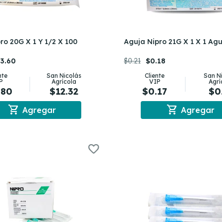
ro 20G X 1 Y 1/2 X 100
Aguja Nipro 21G X 1 X 1 Ag
3.60
$0.21
$0.18
nte
San Nicolás
Cliente
San N
P
Agrícola
VIP
Agrí
.80
$12.32
$0.17
$0
shopping_cart
shopping_cart
Agregar
Agregar