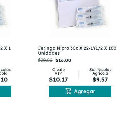
2 X 1
Jeringa Nipro 3Cc X 22-1Y1/2 X 100
Unidades
$20.00
$16.00
icolás
Cliente
San Nicolás
cola
VIP
Agrícola
.10
$10.17
$9.57
shopping_cart
Agregar