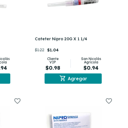
Cateter Nipro 20G X 1 1/4
$1.22
$1.04
icolás
Cliente
San Nicolás
cola
VIP
Agrícola
.94
$0.98
$0.94
shopping_cart
Agregar