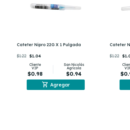
Cateter Nipro 22G X 1 Pulgada
Cateter N
$1.22
$1.04
$1.22
$1.
Cliente
San Nicolás
Clie
VIP
Agrícola
VI
$0.98
$0.94
$0.
shopping_cart
Agregar