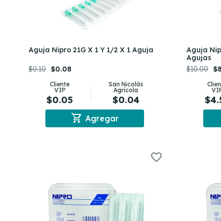
Aguja Nipro 21G X 1 Y 1/2 X 1 Aguja
Aguja Nip
Agujas
$0.10
$0.08
$10.00
$
Cliente
San Nicolás
Clie
VIP
Agrícola
VI
$0.05
$0.04
$4.
shopping_cart
Agregar