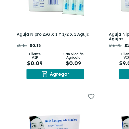
Aguja Nipro 23G X 1 Y 1/2 X 1 Aguja
Aguja Nip
Agujas
$0.16
$0.13
$16.00
$1
Cliente
San Nicolás
Clie
VIP
Agrícola
VI
$0.09
$0.09
$9.
shopping_cart
Agregar