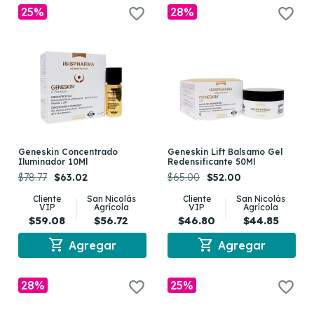
25%
28%
Geneskin Concentrado
Geneskin Lift Balsamo Gel
Iluminador 10Ml
Redensificante 50Ml
$78.77
$63.02
$65.00
$52.00
Cliente
San Nicolás
Cliente
San Nicolás
VIP
Agrícola
VIP
Agrícola
$59.08
$56.72
$46.80
$44.85
shopping_cart
shopping_cart
Agregar
Agregar
28%
25%