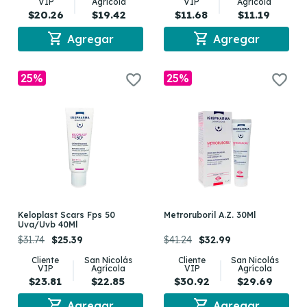
VIP
Agrícola
VIP
Agrícola
$20.26
$19.42
$11.68
$11.19
shopping_cart
shopping_cart
Agregar
Agregar
25%
25%
Keloplast Scars Fps 50
Metroruboril A.Z. 30Ml
Uva/Uvb 40Ml
$31.74
$25.39
$41.24
$32.99
Cliente
San Nicolás
Cliente
San Nicolás
VIP
Agrícola
VIP
Agrícola
$23.81
$22.85
$30.92
$29.69
shopping_cart
shopping_cart
Agregar
Agregar