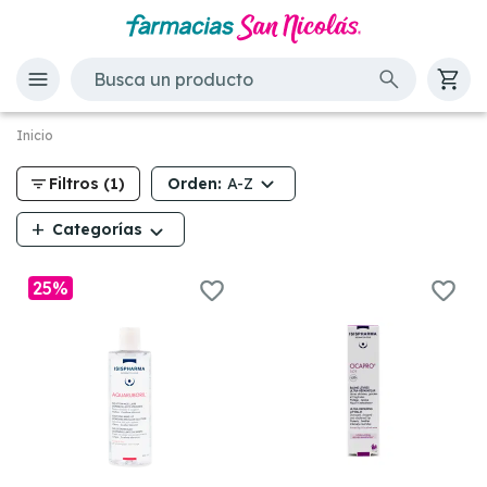
Inicio
filter_list
Orden:
Filtros (1)
A-Z
add
Categorías
25%