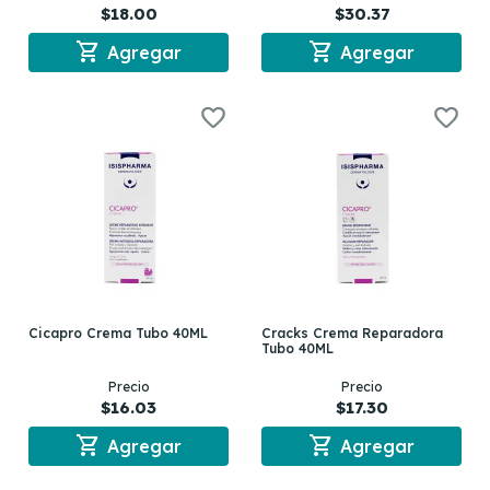
$18.00
$30.37
shopping_cart
shopping_cart
Agregar
Agregar
Cicapro Crema Tubo 40ML
Cracks Crema Reparadora
Tubo 40ML
Precio
Precio
$16.03
$17.30
shopping_cart
shopping_cart
Agregar
Agregar