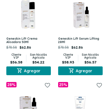
Geneskin Lift Crema
Geneskin Lift Serum Lifting
Alisadora 50Ml
28Ml
$78.58
$62.86
$78.58
$62.86
Cliente
San Nicolás
Cliente
San Nicolás
VIP
Agrícola
VIP
Agrícola
$56.58
$54.22
$58.93
$56.57
shopping_cart
shopping_cart
Agregar
Agregar
28%
25%