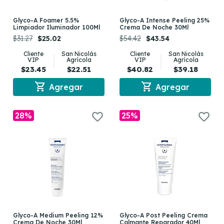
Glyco-A Foamer 5.5%
Glyco-A Intense Peeling 25%
Limpiador Iluminador 100Ml
Crema De Noche 30Ml
$31.27
$25.02
$54.42
$43.54
Cliente
San Nicolás
Cliente
San Nicolás
VIP
Agrícola
VIP
Agrícola
$23.45
$22.51
$40.82
$39.18
shopping_cart
shopping_cart
Agregar
Agregar
28%
25%
Glyco-A Medium Peeling 12%
Glyco-A Post Peeling Crema
Crema De Noche 30Ml
Calmante Reparador 40Ml