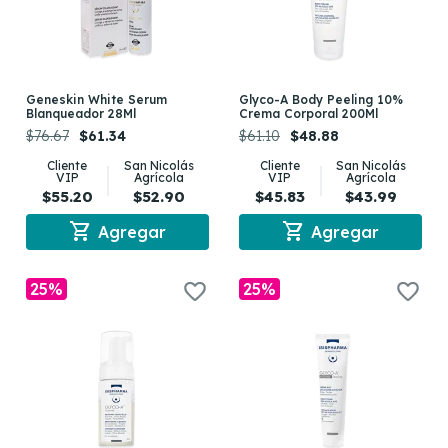
Geneskin White Serum
Glyco-A Body Peeling 10%
Blanqueador 28Ml
Crema Corporal 200Ml
$76.67
$61.34
$61.10
$48.88
Cliente
San Nicolás
Cliente
San Nicolás
VIP
Agrícola
VIP
Agrícola
$55.20
$52.90
$45.83
$43.99
shopping_cart
shopping_cart
Agregar
Agregar
25%
25%