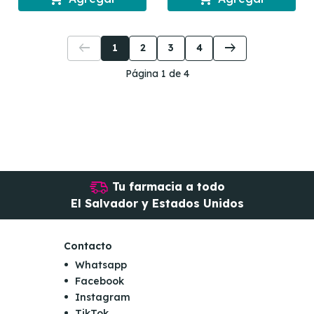
arrow_left_alt
arrow_right_alt
1
2
3
4
Página 1 de 4
Tu farmacia a todo
El Salvador y Estados Unidos
Contacto
Whatsapp
Facebook
Instagram
TikTok