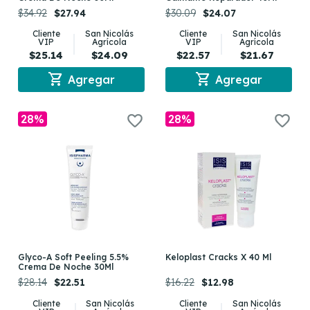
$34.92
$27.94
$30.09
$24.07
Cliente
San Nicolás
Cliente
San Nicolás
VIP
Agrícola
VIP
Agrícola
$25.14
$24.09
$22.57
$21.67
shopping_cart
shopping_cart
Agregar
Agregar
28%
28%
Glyco-A Soft Peeling 5.5%
Keloplast Cracks X 40 Ml
Crema De Noche 30Ml
$28.14
$22.51
$16.22
$12.98
Cliente
San Nicolás
Cliente
San Nicolás