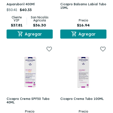
Aquaruboril 400Ml
Cicapro Balsamo Labial Tubo
15ML
$50.41
$40.33
Cliente
San Nicolás
VIP
Agrícola
Precio
$37.81
$36.30
$16.94
shopping_cart
shopping_cart
Agregar
Agregar
Cicapro Crema SPF50 Tubo
Cicapro Crema Tubo 100ML
40ML
Precio
Precio