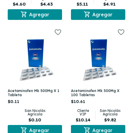
$4.60
$4.43
$5.11
$4.91
shopping_cart
shopping_cart
Agregar
Agregar
Acetaminofen Mk 500Mg X 1
Acetaminofen Mk 500Mg X
Tableta
100 Tabletas
$0.11
$10.61
San Nicolás
Cliente
San Nicolás
Agrícola
VIP
Agrícola
$0.10
$10.14
$9.82
shopping_cart
shopping_cart
Agregar
Agregar