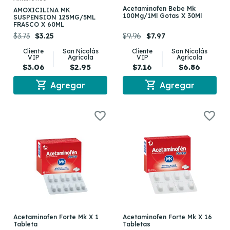
Acetaminofen Bebe Mk
AMOXICILINA MK
100Mg/1Ml Gotas X 30Ml
SUSPENSION 125MG/5ML
FRASCO X 60ML
$3.73
$3.25
$9.96
$7.97
Cliente
San Nicolás
Cliente
San Nicolás
VIP
Agrícola
VIP
Agrícola
$3.06
$2.95
$7.16
$6.86
shopping_cart
shopping_cart
Agregar
Agregar
Acetaminofen Forte Mk X 1
Acetaminofen Forte Mk X 16
Tableta
Tabletas