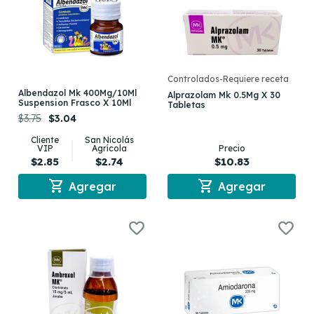
Controlados-Requiere receta
Albendazol Mk 400Mg/10Ml
Alprazolam Mk 0.5Mg X 30
Suspension Frasco X 10Ml
Tabletas
$3.75
$3.04
Cliente
San Nicolás
VIP
Agrícola
Precio
$2.85
$2.74
$10.83
shopping_cart
shopping_cart
Agregar
Agregar