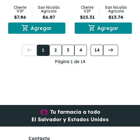
Cliente
San Nicolás
Cliente
San Nicolás
VIP
Agrícola
VIP
Agrícola
$7.86
$6.87
$15.31
$13.74
shopping_cart
shopping_cart
Agregar
Agregar
arrow_left_alt
arrow_right_alt
1
2
3
4
14
Página 1 de 14
Tu farmacia a todo
El Salvador y Estados Unidos
Contacto