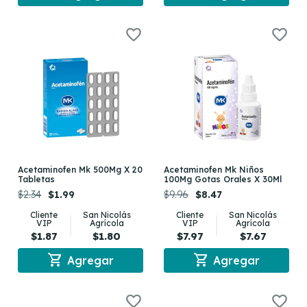
Acetaminofen Mk 500Mg X 20
Acetaminofen Mk Niños
Tabletas
100Mg Gotas Orales X 30Ml
$2.34
$1.99
$9.96
$8.47
Cliente
San Nicolás
Cliente
San Nicolás
VIP
Agrícola
VIP
Agrícola
$1.87
$1.80
$7.97
$7.67
shopping_cart
shopping_cart
Agregar
Agregar