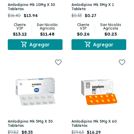
Amlodipino Mk 10Mg X 30
Amlodipino Mk 5Mg X 1
Tabletas
Tableta
$16.40
$13.94
$0.33
$0.27
Cliente
San Nicolás
Cliente
San Nicolás
VIP
Agrícola
VIP
Agrícola
$13.12
$11.48
$0.26
$0.23
shopping_cart
shopping_cart
Agregar
Agregar
Amlodipino Mk 5Mg X 30
Amlodipino Mk 5Mg X 60
Tabletas
Tabletas
$9.82
$8.35
$19.63
$16.29