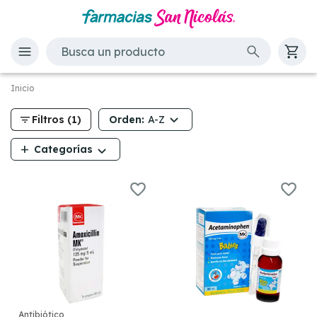
Inicio
filter_list
Orden:
Filtros (1)
A-Z
add
Categorías
Antibiótico