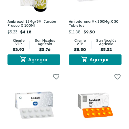
Ambroxol 15Mg/5Ml Jarabe
Amiodarona Mk 200Mg X 30
Frasco X 100Ml
Tabletas
$5.23
$4.18
$11.88
$9.50
Cliente
San Nicolás
Cliente
San Nicolás
VIP
Agrícola
VIP
Agrícola
$3.92
$3.76
$8.80
$8.32
shopping_cart
shopping_cart
Agregar
Agregar