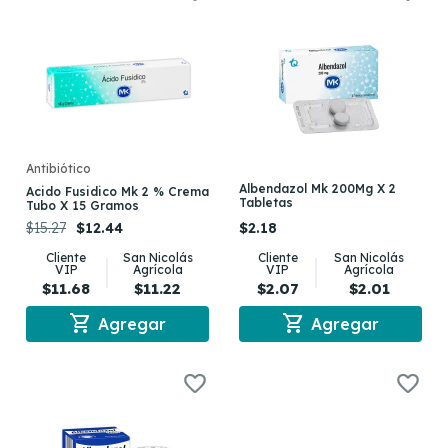
Antibiótico
Albendazol Mk 200Mg X 2
Acido Fusidico Mk 2 % Crema
Tabletas
Tubo X 15 Gramos
$15.27
$12.44
$2.18
Cliente
San Nicolás
Cliente
San Nicolás
VIP
Agrícola
VIP
Agrícola
$11.68
$11.22
$2.07
$2.01
shopping_cart
shopping_cart
Agregar
Agregar