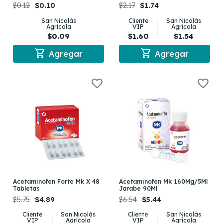
$0.12
$0.10
$2.17
$1.74
San Nicolás
Cliente
San Nicolás
Agrícola
VIP
Agrícola
$0.09
$1.60
$1.54
shopping_cart
shopping_cart
Agregar
Agregar
Acetaminofen Forte Mk X 48
Acetaminofen Mk 160Mg/5Ml
Tabletas
Jarabe 90Ml
$5.75
$4.89
$6.54
$5.44
Cliente
San Nicolás
Cliente
San Nicolás
VIP
Agrícola
VIP
Agrícola