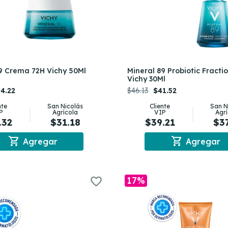
9 Crema 72H Vichy 50Ml
Mineral 89 Probiotic Fract
Vichy 30Ml
4.22
$46.13
$41.52
nte
San Nicolás
Cliente
San N
P
Agrícola
VIP
Agr
.32
$31.18
$39.21
$3
shopping_cart
shopping_cart
Agregar
Agregar
17%