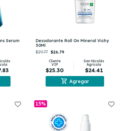
ions Serum
Desodorante Roll On Mineral Vichy
50Ml
$29.77
$26.79
icolás
Cliente
San Nicolás
ícola
VIP
Agrícola
7.83
$25.30
$24.41
shopping_cart
Agregar
15%