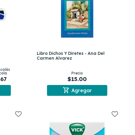
Libro Dichos Y Diretes - Ana Del
Carmen Alvarez
icolás
cola
Precio
.67
$15.00
shopping_cart
Agregar