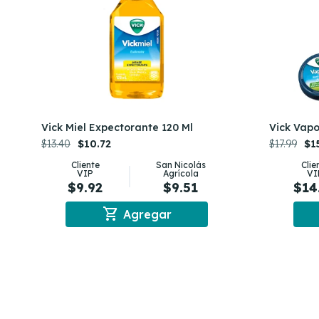
Vick Miel Expectorante 120 Ml
Vick Vapo
$13.40
$10.72
$17.99
$1
Cliente
San Nicolás
Clie
VIP
Agrícola
VI
$9.92
$9.51
$14
shopping_cart
Agregar