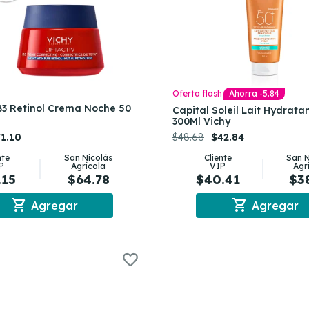
Oferta flash
Ahorra -5.84
 B3 Retinol Crema Noche 50
Capital Soleil Lait Hydrata
300Ml Vichy
1.10
$48.68
$42.84
nte
San Nicolás
Cliente
San N
P
Agrícola
VIP
Agr
.15
$64.78
$40.41
$3
shopping_cart
shopping_cart
Agregar
Agregar