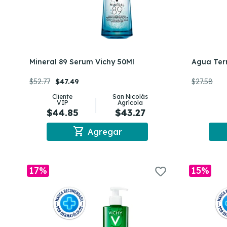
Mineral 89 Serum Vichy 50Ml
Agua Ter
$52.77
$47.49
$27.58
Cliente
San Nicolás
VIP
Agrícola
$44.85
$43.27
shopping_cart
Agregar
17%
15%