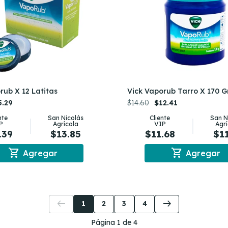
rub X 12 Latitas
Vick Vaporub Tarro X 170 
5.29
$14.60
$12.41
nte
San Nicolás
Cliente
San N
P
Agrícola
VIP
Agr
.39
$13.85
$11.68
$1
shopping_cart
shopping_cart
Agregar
Agregar
arrow_left_alt
arrow_right_alt
1
2
3
4
Página 1 de 4