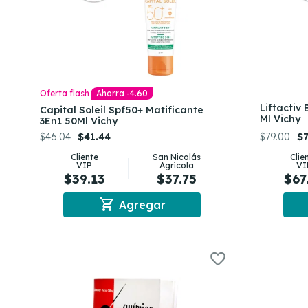
Oferta flash
Ahorra -4.60
Liftactiv
Capital Soleil Spf50+ Matificante
Ml Vichy
3En1 50Ml Vichy
$46.04
$41.44
$79.00
$7
Cliente
San Nicolás
Clie
VIP
Agrícola
VI
$39.13
$37.75
$67
shopping_cart
Agregar