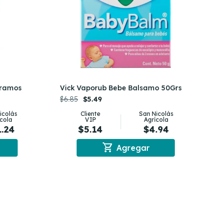
Gramos
Vick Vaporub Bebe Balsamo 50Grs
$6.85
$5.49
icolás
Cliente
San Nicolás
ícola
VIP
Agrícola
1.24
$5.14
$4.94
shopping_cart
Agregar