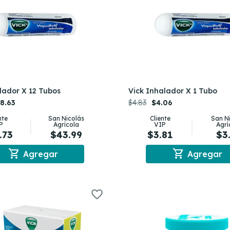
lador X 12 Tubos
Vick Inhalador X 1 Tubo
8.63
$4.83
$4.06
nte
San Nicolás
Cliente
San N
P
Agrícola
VIP
Agrí
.73
$43.99
$3.81
$3
shopping_cart
shopping_cart
Agregar
Agregar