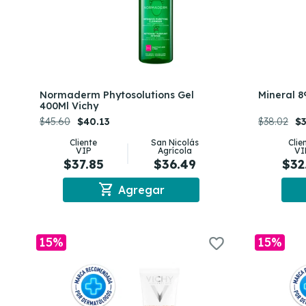
Normaderm Phytosolutions Gel
Mineral 8
400Ml Vichy
$45.60
$40.13
$38.02
$3
Cliente
San Nicolás
Clie
VIP
Agrícola
VI
$37.85
$36.49
$32
shopping_cart
Agregar
15%
15%