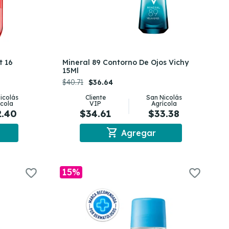
t 16
Mineral 89 Contorno De Ojos Vichy
15Ml
$40.71
$36.64
icolás
Cliente
San Nicolás
ícola
VIP
Agrícola
2.40
$34.61
$33.38
shopping_cart
Agregar
15%