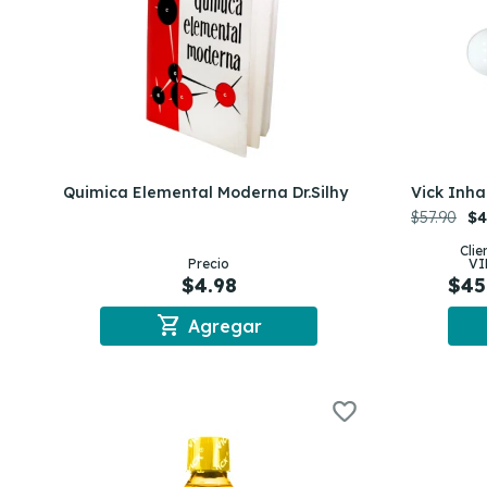
Quimica Elemental Moderna Dr.Silhy
Vick Inha
$57.90
$4
Clie
Precio
VI
$4.98
$45
shopping_cart
Agregar