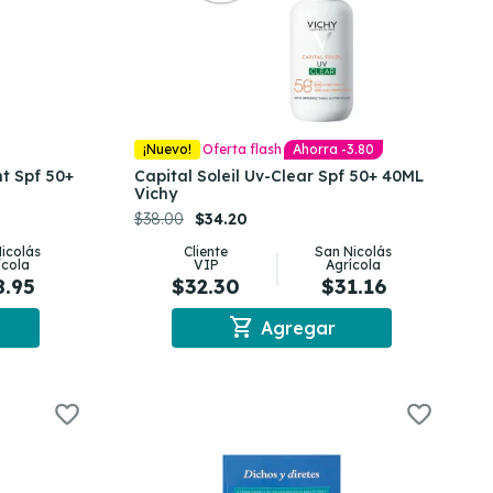
¡Nuevo!
Oferta flash
Ahorra -3.80
nt Spf 50+
Capital Soleil Uv-Clear Spf 50+ 40ML
Vichy
$38.00
$34.20
icolás
Cliente
San Nicolás
ícola
VIP
Agrícola
8.95
$32.30
$31.16
shopping_cart
Agregar