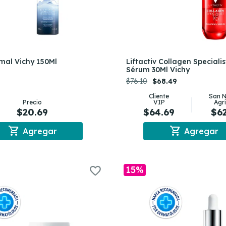
mal Vichy 150Ml
Liftactiv Collagen Specialis
Sérum 30Ml Vichy
$76.10
$68.49
Cliente
San N
Precio
VIP
Agr
$20.69
$64.69
$6
shopping_cart
shopping_cart
Agregar
Agregar
15%