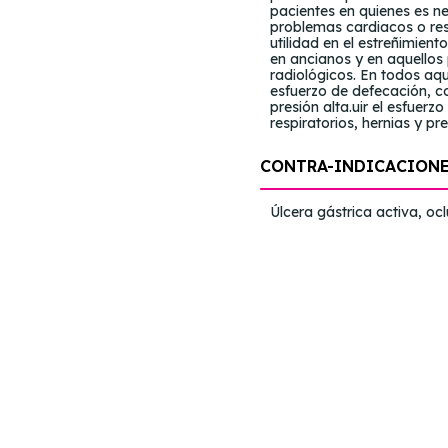
pacientes en quienes es ne
problemas cardiacos o resp
utilidad en el estreñimient
en ancianos y en aquellos
radiológicos. En todos aqu
esfuerzo de defecación, c
presión alta.uir el esfue
respiratorios, hernias y pre
CONTRA-INDICACION
Úlcera gástrica activa, ocl