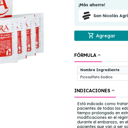
¡Más ahorro!
San Nicolás Agr
shopping_cart
Agregar
FÓRMULA
Nombre Ingrediente
Picosulfato Sodico
INDICACIONES
Está indicado como tratam
pacientes de todas las ed
tiempo prolongado en estr
modificaciones en el régime
durante el embarazo, en el
pacientes que van a ser s