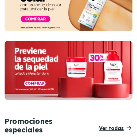
Promociones
arrow_right_alt
Ver todas
especiales