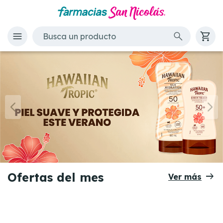
Compra en línea - Farmacias San
Anterior
Si
arrow_right_alt
Ofertas del mes
Ver más