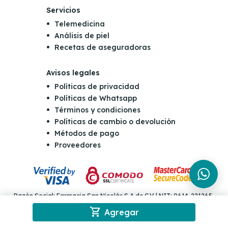
Servicios
Telemedicina
Análisis de piel
Recetas de aseguradoras
Avisos legales
Políticas de privacidad
Políticas de Whatsapp
Términos y condiciones
Políticas de cambio o devolución
Métodos de pago
Proveedores
Razón Social: Farmacia San Nicolás S.A de C.V | NIT: 0614-221265-
001-4 | Dirección: Final Boulevard Orden de Malta y Carretera al
shopping_cart
puerto de la Libertad Km 10 y 1/2, Antiguo Cuscatlán | Teléfono: (503)
Agregar
2555-5555 | Email: consultas@sannicolas.com.sv