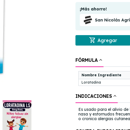
¡Más ahorro!
San Nicolás Agr
shopping_cart
Agregar
FÓRMULA
Nombre Ingrediente
Loratadina
INDICACIONES
Es usado para el alivio de
nasa y estornudos frecuen
o cronica alergias cutanea