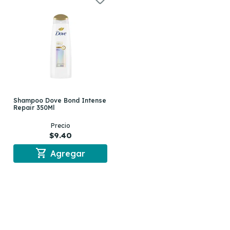
Shampoo Dove Bond Intense
Repair 350Ml
Precio
$9.40
shopping_cart
Agregar