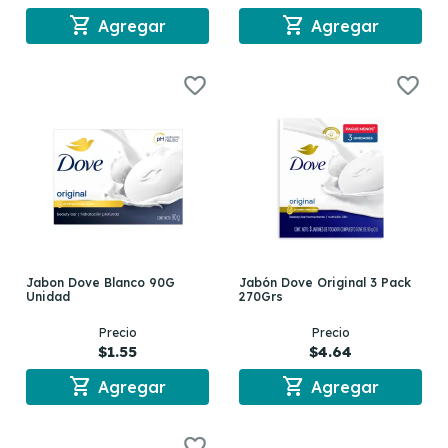
shopping_cart
shopping_cart
Agregar
Agregar
Jabon Dove Blanco 90G
Jabón Dove Original 3 Pack
Unidad
270Grs
Precio
Precio
$1.55
$4.64
shopping_cart
shopping_cart
Agregar
Agregar