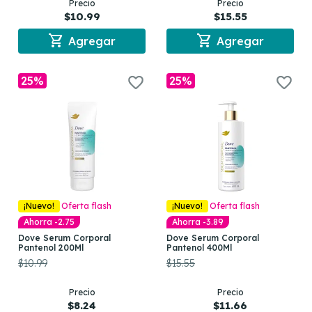
Precio
Precio
$10.99
$15.55
shopping_cart
shopping_cart
Agregar
Agregar
25%
25%
¡Nuevo!
Oferta flash
¡Nuevo!
Oferta flash
Ahorra -2.75
Ahorra -3.89
Dove Serum Corporal
Dove Serum Corporal
Pantenol 200Ml
Pantenol 400Ml
$10.99
$15.55
Precio
Precio
$8.24
$11.66