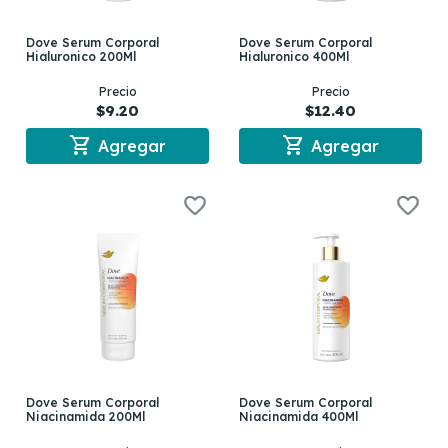
Dove Serum Corporal
Dove Serum Corporal
Hialuronico 200Ml
Hialuronico 400Ml
Precio
Precio
$9.20
$12.40
shopping_cart
shopping_cart
Agregar
Agregar
Dove Serum Corporal
Dove Serum Corporal
Niacinamida 200Ml
Niacinamida 400Ml